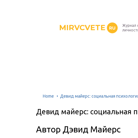
MIRVCVETE
Журнал 
RU
личност
Home
Девид майерс: социальная психологи
Девид майерс: социальная п
Автор Дэвид Майерс