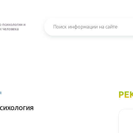
о психологии и
и человека
РЕ
я
сихология