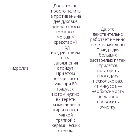
Достаточно
просто налить
в противень на
дне духовке
немного воды
Да, это
(можно с
действительно
моющим
работает именно
средством).
так, как заявлено.
Под
Правда, для
воздействием
больших
пара
застарелых пятен
загрязнения
придется
Гидролиз
отойдут.
повторять
При этом
процедуру
реакция идет
несколько раз.
уже при 80
Из минусов —
градусах.
необходимость
Потом нужно
регулярно
вытереть
проводить
размягченный
очистку.
жир и копоть
мягкой
тряпкой с
керамических
стенок.