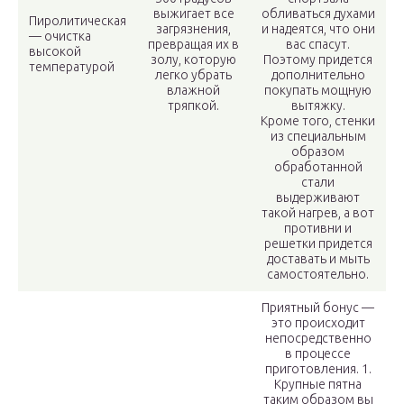
выжигает все
обливаться духами
Пиролитическая
загрязнения,
и надеятся, что они
— очистка
превращая их в
вас спасут.
высокой
золу, которую
Поэтому придется
температурой
легко убрать
дополнительно
влажной
покупать мощную
тряпкой.
вытяжку.
Кроме того, стенки
из специальным
образом
обработанной
стали
выдерживают
такой нагрев, а вот
противни и
решетки придется
доставать и мыть
самостоятельно.
Приятный бонус —
это происходит
непосредственно
в процессе
приготовления. 1.
Крупные пятна
таким образом вы