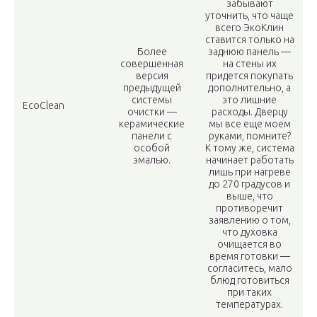
забывают
уточнить, что чаще
всего ЭкоКлин
ставится только на
Более
заднюю панель —
совершенная
на стены их
версия
придется покупать
предыдущей
дополнительно, а
системы
это лишние
EcoClean
очистки —
расходы. Дверцу
керамические
мы все еще моем
панели с
руками, помните?
особой
К тому же, система
эмалью.
начинает работать
лишь при нагреве
до 270 градусов и
выше, что
противоречит
заявлению о том,
что духовка
очищается во
время готовки —
согласитесь, мало
блюд готовиться
при таких
температурах.