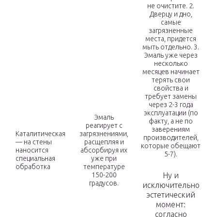
не очистите. 2.
Дверцу и дно,
самые
загрязненные
места, придется
мыть отдельно. 3.
Эмаль уже через
несколько
месяцев начинает
терять свои
свойства и
требует замены
через 2-3 года
эксплуатации (по
Эмаль
факту, а не по
реагирует с
заверениям
Каталитическая
загрязнениями,
производителей,
— на стены
расщепляя и
которые обещают
наносится
абсорбируя их
5-7).
специальная
уже при
обработка
температуре
150-200
Ну и
градусов.
исключительно
эстетический
момент:
согласно