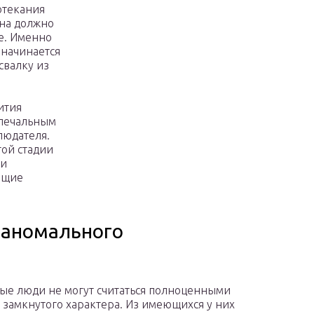
отекания
на должно
е. Именно
начинается
свалку из
ития
 печальным
людателя.
той стадии
ии
ющие
 аномального
рые люди не могут считаться полноценными
 замкнутого характера. Из имеющихся у них