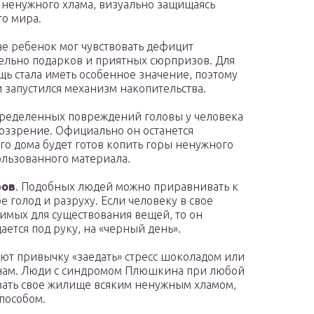
 ненужного хлама, визуально защищаясь
о мира.
чае ребенок мог чувствовать дефицит
ельно подарков и приятных сюрпризов. Для
щь стала иметь особенное значение, поэтому
 запустился механизм накопительства.
пределенных повреждений головы у человека
оззрение. Официально он останется
его дома будет готов копить горы ненужного
ользованного материала.
ров
. Подобных людей можно приравнивать к
 голод и разруху. Если человеку в свое
димых для существования вещей, то он
дается под руку, на «черный день».
т привычку «заедать» стресс шоколадом или
инам. Люди с синдромом Плюшкина при любой
вать свое жилище всяким ненужным хламом,
пособом.