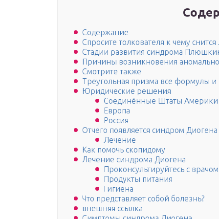
Содер
Содержание
Спросите толкователя к чему снитс
Стадии развития синдрома Плюшки
Причины возникновения аномальног
Смотрите также
Треугольная призма все формулы и
Юридические решения
Соединённые Штаты Америки
Европа
Россия
Отчего появляется синдром Диогена
Лечение
Как помочь скопидому
Лечение синдрома Диогена
Проконсультируйтесь с врачом
Продукты питания
Гигиена
Что представляет собой болезнь?
внешняя ссылка
Симптомы синдрома Диогена