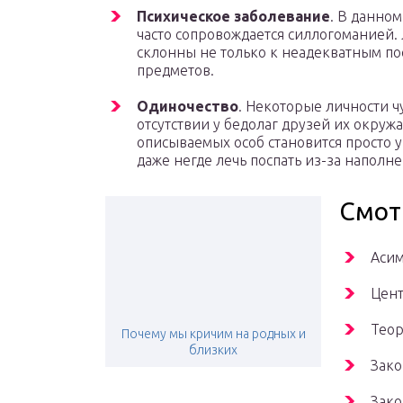
Психическое заболевание
. В данно
часто сопровождается силлогоманией
склонны не только к неадекватным пос
предметов.
Одиночество
. Некоторые личности ч
отсутствии у бедолаг друзей их окруж
описываемых особ становится просто 
даже негде лечь поспать из-за напол
Смот
Асим
Цент
Теор
Почему мы кричим на родных и
близких
Зако
Зако