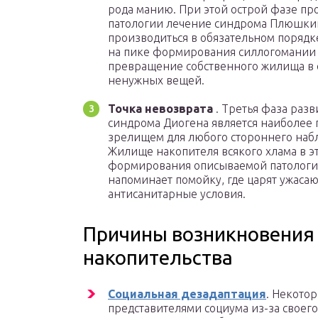
рода манию. При этой острой фазе пр
патологии лечение синдрома Плюшки
производиться в обязательном порядк
на пике формирования силлогомании 
превращение собственного жилища в 
ненужных вещей.
Точка невозврата
. Третья фаза разв
синдрома Диогена является наиболее
зрелищем для любого стороннего наб
Жилище накопителя всякого хлама в э
формирования описываемой патолог
напоминает помойку, где царят ужаса
антисанитарные условия.
Причины возникновения
накопительства
Социальная дезадаптация
. Некото
представителями социума из-за своего