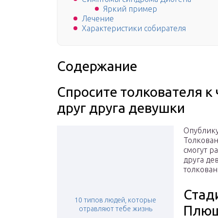
Яркий пример
Лечение
Характеристики собирателя
Содержание
Спросите толкователя к
друг друга девушки
Опублику
Толкован
смогут р
друга де
толкован
Стад
10 типов людей, которые
Плю
отравляют тебе жизнь