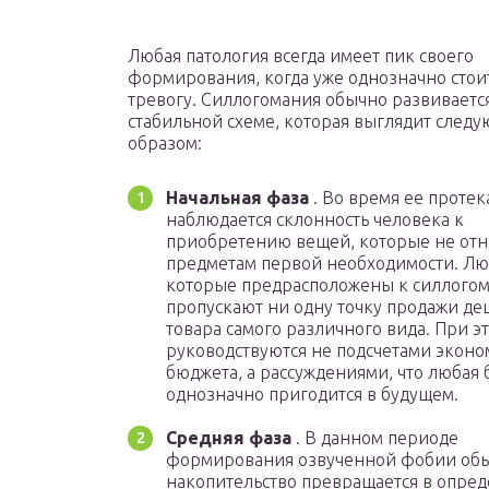
Любая патология всегда имеет пик своего
формирования, когда уже однозначно стои
тревогу. Силлогомания обычно развиваетс
стабильной схеме, которая выглядит след
образом:
Начальная фаза
. Во время ее протек
наблюдается склонность человека к
приобретению вещей, которые не отно
предметам первой необходимости. Лю
которые предрасположены к силлогом
пропускают ни одну точку продажи д
товара самого различного вида. При э
руководствуются не подсчетами эконо
бюджета, а рассуждениями, что любая
однозначно пригодится в будущем.
Средняя фаза
. В данном периоде
формирования озвученной фобии об
накопительство превращается в опре