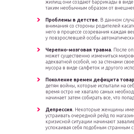
жилищ они создают баррикады в виде
таким необычным образом от внешнег
Проблемы в детстве
. В данном слу
внимания со стороны родителей касат
него в процессе созревания каждая ве
у повзрослевшей особы автоматически
Черепно-мозговая травма
. После о
может существенно измениться миров
адекватной особой, но за стенами сво
мусора в виде салфеток и другого исп
Поколение времен дефицита това
детям войны, которые испытали на себе
время остро не хватало самых необхо
начинает затем собирать все, что попа
Депрессия
. Некоторые женщины имею
устраивать очередной рейд по магаз
кризисной ситуации начинают завали
успокаивая себя подобным странным с