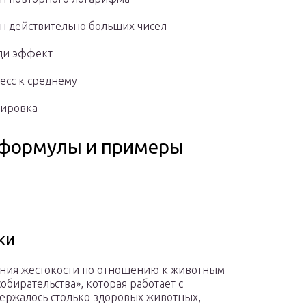
н действительно больших чисел
ди эффект
есс к среднему
тировка
 формулы и примеры
ки
ния жестокости по отношению к животным
бирательства», которая работает с
одержалось столько здоровых животных,