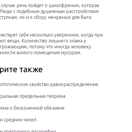
м случае речь пойдет о шизофрении, которая
. Люди с подобным душевным расстройством
тупкам, но и к сбору ненужных для быта
увствует себя несколько увереннее, когда при
ают вещи. Количество лишнего хлама у
угрожающим, потому что иногда человеку
ненности жилого помещения мусором.
рите также
птотическое свойство равнораспределения
ральная предельная теорема
ема о бесконечной обезьяне
н средних чисел
н повторного логарифма