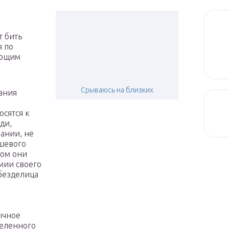
т бить
я по
ующим
Срываюсь на близких
ания
сятся к
ди,
ании, не
ешевого
том они
мии своего
 безделица
ычное
деленного