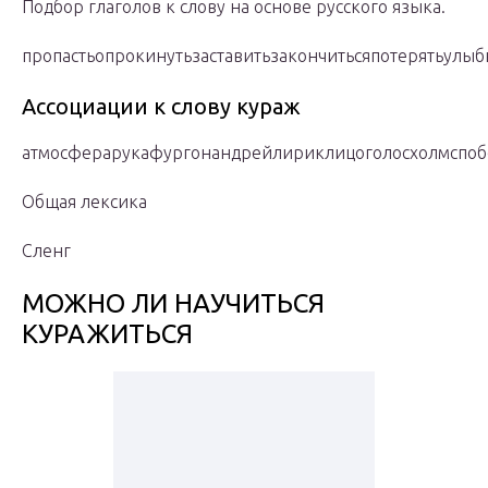
Подбор глаголов к слову на основе русского языка.
пропастьопрокинутьзаставитьзакончитьсяпотерятьулыб
Ассоциации к слову кураж
атмосферарукафургонандрейлириклицоголосхолмспоб
Общая лексика
Сленг
МОЖНО ЛИ НАУЧИТЬСЯ
КУРАЖИТЬСЯ