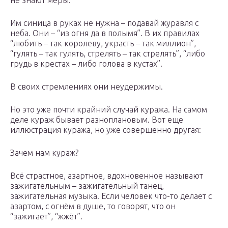
не знают меры.
Им синица в руках не нужна – подавай журавля с
неба. Они – “из огня да в полымя”. В их правилах
“любить – так королеву, украсть – так миллион”,
“гулять – так гулять, стрелять – так стрелять”, “либо
грудь в крестах – либо голова в кустах”.
В своих стремлениях они неудержимы.
Но это уже почти крайний случай куража. На самом
деле кураж бывает разноплановым. Вот еще
иллюстрация куража, но уже совершенно другая:
Зачем нам кураж?
Всё страстное, азартное, вдохновенное называют
зажигательным – зажигательный танец,
зажигательная музыка. Если человек что-то делает с
азартом, с огнём в душе, то говорят, что он
“зажигает”, “жжёт”.