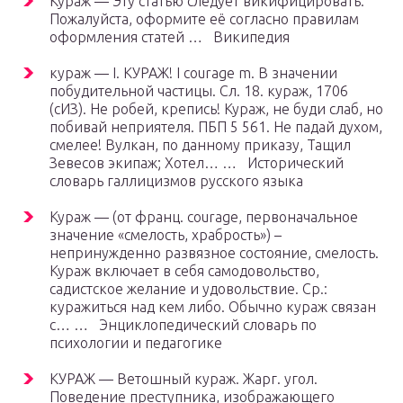
Кураж — Эту статью следует викифицировать.
Пожалуйста, оформите её согласно правилам
оформления статей … Википедия
кураж — I. КУРАЖ! I courage m. В значении
побудительной частицы. Сл. 18. кураж, 1706
(сИЗ). Не робей, крепись! Кураж, не буди слаб, но
побивай неприятеля. ПБП 5 561. Не падай духом,
смелее! Вулкан, по данному приказу, Тащил
Зевесов экипаж; Хотел… … Исторический
словарь галлицизмов русского языка
Кураж — (от франц. courage, первоначальное
значение «смелость, храбрость») –
непринужденно развязное состояние, смелость.
Кураж включает в себя самодовольство,
садистское желание и удовольствие. Ср.:
куражиться над кем либо. Обычно кураж связан
с… … Энциклопедический словарь по
психологии и педагогике
КУРАЖ — Ветошный кураж. Жарг. угол.
Поведение преступника, изображающего