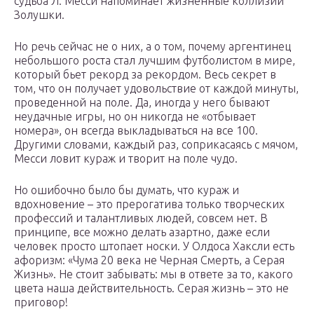
судьба Л. Месси напоминает жизненные коллизии
Золушки.
Но речь сейчас не о них, а о том, почему аргентинец
небольшого роста стал лучшим футболистом в мире,
который бьет рекорд за рекордом. Весь секрет в
том, что он получает удовольствие от каждой минуты,
проведенной на поле. Да, иногда у него бывают
неудачные игры, но он никогда не «отбывает
номера», он всегда выкладываться на все 100.
Другими словами, каждый раз, соприкасаясь с мячом,
Месси ловит кураж и творит на поле чудо.
Но ошибочно было бы думать, что кураж и
вдохновение – это прерогатива только творческих
профессий и талантливых людей, совсем нет. В
принципе, все можно делать азартно, даже если
человек просто штопает носки. У Олдоса Хаксли есть
афоризм: «Чума 20 века не Черная Смерть, а Серая
Жизнь». Не стоит забывать: мы в ответе за то, какого
цвета наша действительность. Серая жизнь – это не
приговор!