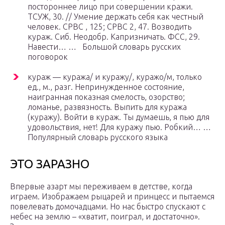
постороннее лицо при совершении кражи.
ТСУЖ, 30. // Умение держать себя как честный
человек. СРВС , 125; СРВС 2, 47. Возводить
кураж. Сиб. Неодобр. Капризничать. ФСС, 29.
Навести… … Большой словарь русских
поговорок
кураж — куража/ и куражу/, куражо/м, только
ед., м., разг. Непринужденное состояние,
наигранная показная смелость, озорство;
ломанье, развязность. Выпить для куража
(куражу). Войти в кураж. Ты думаешь, я пью для
удовольствия, нет! Для куражу пью. Робкий… …
Популярный словарь русского языка
ЭТО ЗАРАЗНО
Впервые азарт мы переживаем в детстве, когда
играем. Изображаем рыцарей и принцесс и пытаемся
повелевать домочадцами. Но нас быстро спускают с
небес на землю – «хватит, поиграл, и достаточно».