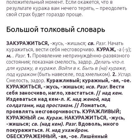
положительный момент. Если окажется, что в
результате куража вам нечего терять, – преодолеть
свой страх будет гораздо проще.
Большой толковый словарь
ЗАКУРАЖИТЬСЯ,
-жусь, -жишься;
св.
Разг.
Начать
куражиться, вести себя несговорчиво.
КУРАЖ,
-а (-у);
м.
.
Разг.
1.
Проявление непринуждённо-развязного
состояния; показная смелость, задор.
Делать что-л.
для куражу, в кураже.
Войти в к.
Быть в (на) кураже,
под куражом
(быть навеселе, под хмельком).
2.
Устар.
Смелость, задор.
Куражливый;
куражный,
-ая, -ое.
КУРАЖИТЬСЯ,
-жусь, -жишься;
нсв.
Разг.
Вести
себя заносчиво, нагло, хвастаться.
//
над кем.
Издеваться над кем-л.
К. над женой, над
солдатами, над простаком.
//
Ломаться,
проявлять несговорчивость.
КУРАЖЛИВЫЙ;
КУРАЖНЫЙ
см. Кураж.
НАКУРАЖИТЬСЯ,
-жусь,
-жишься;
св.
(над кем).
Разг.
Вдоволь, много
покуражиться.
Н. над ухажёром.
ОБЕСКУРАЖЕННЫЙ,
-ая, -ое. Лишённый