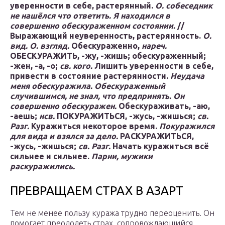
уверенности в себе, растерянный.
О. собеседник
не нашёлся что ответить.
Я находился в
совершенно обескураженном состоянии.
//
Выражающий неуверенность, растерянность.
О.
вид.
О. взгляд.
Обескураженно,
нареч.
ОБЕСКУРАЖИТЬ,
-жу, -жишь; обескураженный;
-жен, -а, -о;
св.
кого.
Лишить уверенности в себе,
привести в состояние растерянности.
Неудача
меня обескуражила.
Обескураженный
случившимся, не знал, что предпринять.
Он
совершенно обескуражен.
Обескураживать,
-аю,
-аешь;
нсв.
ПОКУРАЖИТЬСЯ,
-жусь, -жишься;
св.
Разг.
Куражиться некоторое время.
Покуражился
для вида и взялся за дело.
РАСКУРАЖИТЬСЯ,
-жусь, -жишься;
св.
Разг.
Начать куражиться всё
сильнее и сильнее.
Парни, мужики
раскуражились.
ПРЕВРАЩАЕМ СТРАХ В АЗАРТ
Тем не менее пользу куража трудно переоценить. Он
помогает преодолеть страх, сопровождающийся