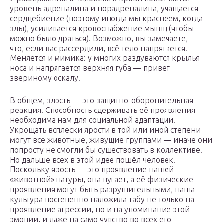
уровень адреналина и норадреналина, учащается
сердцебиение (поэтому иногда мы краснеем, когда
злы), усиливается кровоснабжение мышц (чтобы
можно было драться). Возможно, вы замечаете,
что, если вас рассердили, всё тело напрягается.
Меняется и мимика: у многих раздуваются крылья
носа и напрягается верхняя губа — привет
звериному оскалу.
В общем, злость — это защитно-оборонительная
реакция. Способность сдерживать её проявления
необходима нам для социальной адаптации.
Укрощать всплески ярости в той или иной степени
могут все животные, живущие группами — иначе они
попросту не смогли бы существовать в коллективе.
Но дальше всех в этой идее пошёл человек.
Поскольку ярость — это проявление нашей
«животной» натуры, она пугает, а её физические
проявления могут быть разрушительными, наша
культура постепенно наложила табу не только на
проявление агрессии, но и на упоминание этой
эмоции, и даже на само чувство во всех его