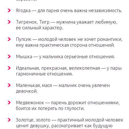
Ягодка — для парня очень важна независимость.
Тигренок, Тигр — мужчина уважает любимую,
ее сильный характер.
Пупсик — молодой человек не хочет романтики,
ему важна практическая сторона отношений.
Мышка — у мальчика серьезные отношения.
Идеальная, прекрасная, великолепная — у пары
гармоничные отношения.
Маленькая, мася — мальчик очень увлечен
девочкой.
Медвежонок — парень дорожит отношениями,
боится их потерять по глупости.
Золотце, золото — практичный молодой человек
ценит девушку, рассматривает как будущую