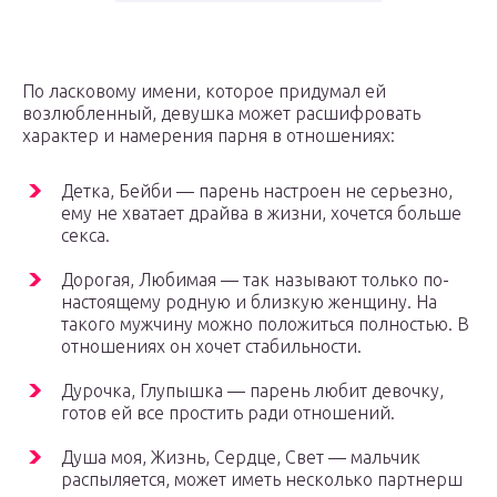
По ласковому имени, которое придумал ей
возлюбленный, девушка может расшифровать
характер и намерения парня в отношениях:
Детка, Бейби — парень настроен не серьезно,
ему не хватает драйва в жизни, хочется больше
секса.
Дорогая, Любимая — так называют только по-
настоящему родную и близкую женщину. На
такого мужчину можно положиться полностью. В
отношениях он хочет стабильности.
Дурочка, Глупышка — парень любит девочку,
готов ей все простить ради отношений.
Душа моя, Жизнь, Сердце, Свет — мальчик
распыляется, может иметь несколько партнерш