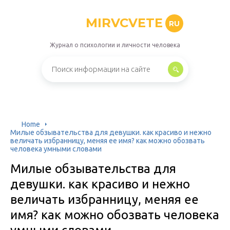
MIRVCVETE
RU
Журнал о психологии и личности человека
Home
Милые обзывательства для девушки. как красиво и нежно
величать избранницу, меняя ее имя? как можно обозвать
человека умными словами
Милые обзывательства для
девушки. как красиво и нежно
величать избранницу, меняя ее
имя? как можно обозвать человека