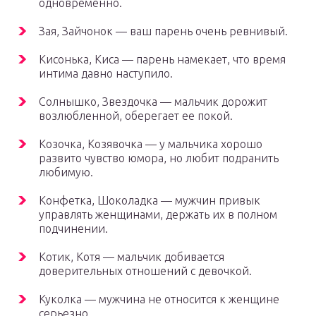
одновременно.
Зая, Зайчонок — ваш парень очень ревнивый.
Кисонька, Киса — парень намекает, что время
интима давно наступило.
Солнышко, Звездочка — мальчик дорожит
возлюбленной, оберегает ее покой.
Козочка, Козявочка — у мальчика хорошо
развито чувство юмора, но любит подранить
любимую.
Конфетка, Шоколадка — мужчин привык
управлять женщинами, держать их в полном
подчинении.
Котик, Котя — мальчик добивается
доверительных отношений с девочкой.
Куколка — мужчина не относится к женщине
серьезно.