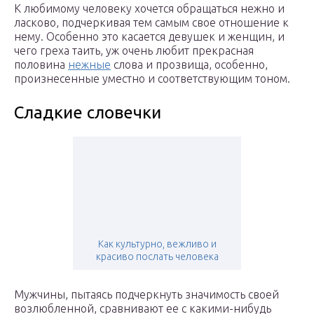
К любимому человеку хочется обращаться нежно и
ласково, подчеркивая тем самым свое отношение к
нему. Особенно это касается девушек и женщин, и
чего греха таить, уж очень любит прекрасная
половина
нежные
слова и прозвища, особенно,
произнесенные уместно и соответствующим тоном.
Сладкие словечки
Как культурно, вежливо и
красиво послать человека
Мужчины, пытаясь подчеркнуть значимость своей
возлюбленной, сравнивают ее с какими-нибудь