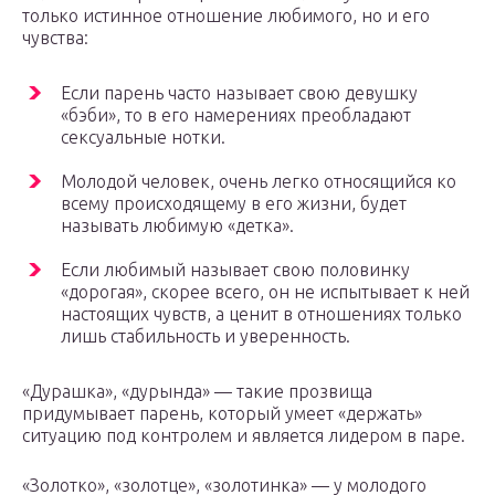
только истинное отношение любимого, но и его
чувства:
Если парень часто называет свою девушку
«бэби», то в его намерениях преобладают
сексуальные нотки.
Молодой человек, очень легко относящийся ко
всему происходящему в его жизни, будет
называть любимую «детка».
Если любимый называет свою половинку
«дорогая», скорее всего, он не испытывает к ней
настоящих чувств, а ценит в отношениях только
лишь стабильность и уверенность.
«Дурашка», «дурында» — такие прозвища
придумывает парень, который умеет «держать»
ситуацию под контролем и является лидером в паре.
«Золотко», «золотце», «золотинка» — у молодого