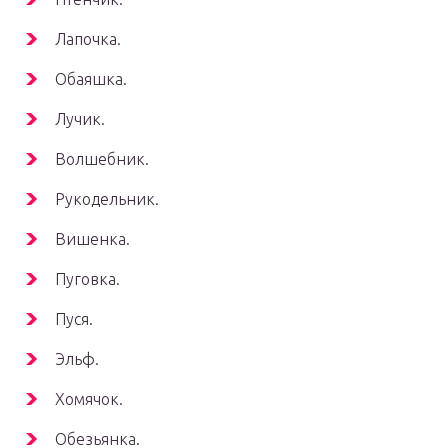
Лапочка.
Обаяшка.
Лучик.
Волшебник.
Рукодельник.
Вишенка.
Пуговка.
Пуся.
Эльф.
Хомячок.
Обезьянка.