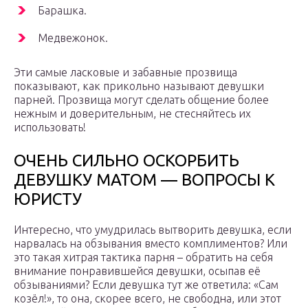
Барашка.
Медвежонок.
Эти самые ласковые и забавные прозвища
показывают, как прикольно называют девушки
парней. Прозвища могут сделать общение более
нежным и доверительным, не стесняйтесь их
использовать!
ОЧЕНЬ СИЛЬНО ОСКОРБИТЬ
ДЕВУШКУ МАТОМ — ВОПРОСЫ К
ЮРИСТУ
Интересно, что умудрилась вытворить девушка, если
нарвалась на обзывания вместо комплиментов? Или
это такая хитрая тактика парня – обратить на себя
внимание понравившейся девушки, осыпав её
обзываниями? Если девушка тут же ответила: «Сам
козёл!», то она, скорее всего, не свободна, или этот