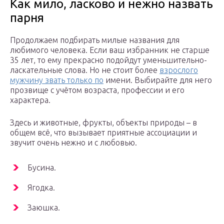
Как мило, ласково и нежно назвать
парня
Продолжаем подбирать милые названия для
любимого человека. Если ваш избранник не старше
35 лет, то ему прекрасно подойдут уменьшительно-
ласкательные слова. Но не стоит более
взрослого
мужчину звать только по
имени. Выбирайте для него
прозвище с учётом возраста, профессии и его
характера.
Здесь и животные, фрукты, объекты природы – в
общем всё, что вызывает приятные ассоциации и
звучит очень нежно и с любовью.
Бусина.
Ягодка.
Заюшка.