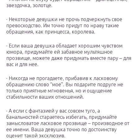
звездочка, золотце.
· Некоторые девушки не прочь подчеркнуть свое
превосходство. Им точно придут по нраву такие
обращения, как принцесса, королева.
· Если ваша девушка обладает хорошим чувством
юмора, придумайте ей забавное мультяшное
прозвище, можете даже придумать вместе пару – для
вас и для нее.
· Никогда не прогадаете, прибавив к ласковому
обращению слово “мое”. Вы подарите подруге не
только приятные мгновенья, но и ощущение
стабильности ваших отношений.
· А если с фантазией у вас совсем туго, а
банальностей стараетесь избегать, придумайте
замысловатое ласковое прозвище – производное от
ее имени. Ваша девушка точно по достоинству
оценит такой эксклюзив.