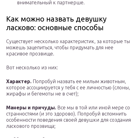
внимательный к партнерше.
Как можно назвать девушку
ласково: основные способы
Существует несколько характеристик, за которые ты
можешь зацепиться, чтобы придумать для нее
красивое прозвище.
Вот несколько из них:
Характер.
Попробуй назвать ее милым животным,
которое ассоциируется у тебя с ее личностью (слоны,
жирафы и бегемоты не в счет);
Манеры и причуды.
Все мы в той или иной мере со
странностями (и это здорово). Попробуй вспомнить
особенности поведения своей девушки для создания
ласкового прозвища;