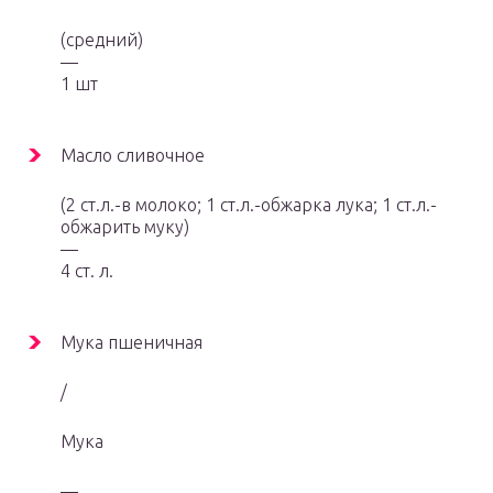
(средний)
—
1 шт
Масло сливочное
(2 ст.л.-в молоко; 1 ст.л.-обжарка лука; 1 ст.л.-
обжарить муку)
—
4 ст. л.
Мука пшеничная
/
Мука
—