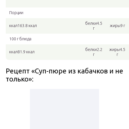
Порции
белки4.5
ккал163.8 ккал
жиры9 г
г
100 г блюда
белки2.2
жиры4.5
ккал81.9 ккал
г
г
Рецепт «Суп-пюре из кабачков и не
только»: