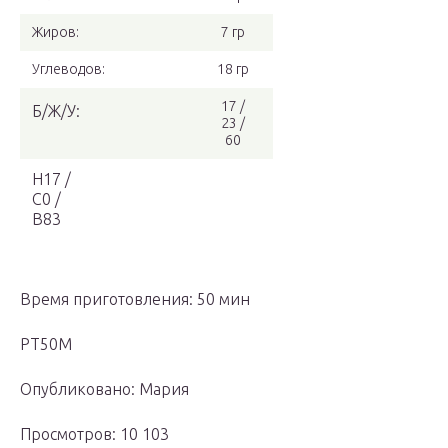
Жиров:
7 гр
Углеводов:
18 гр
17 /
Б/Ж/У:
23 /
60
Н17 /
С0 /
В83
Время приготовления: 50 мин
PT50M
Опубликовано: Мария
Просмотров: 10 103