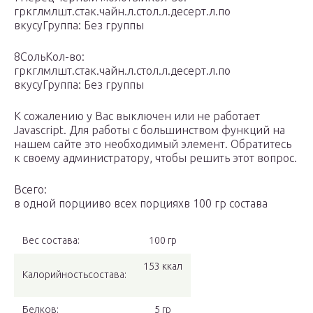
гркглмлшт.стак.чайн.л.стол.л.десерт.л.по
вкусуГруппа: Без группы
8СольКол-во:
гркглмлшт.стак.чайн.л.стол.л.десерт.л.по
вкусуГруппа: Без группы
К сожалению у Вас выключен или не работает
Javascript. Для работы с большинством функций на
нашем сайте это необходимый элемент. Обратитесь
к своему администратору, чтобы решить этот вопрос.
Всего:
в одной порцииво всех порцияхв 100 гр состава
Вес состава:
100 гр
153 ккал
Калорийностьсостава:
Белков:
5 гр