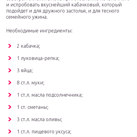
и испробовать вкуснейший кабачковый, который
подойдет и для дружного застолья, и для тесного
семейного ужина.
Необходимые ингредиенты:
2 кабачка;
1 луковица-репка;
3 яйца;
8 ст.л. муки;
1 ст.л. масла подсолнечника;
1 ст. сметаны;
3 ст.л. масла оливы;
1 ст.л. пищевого уксуса;