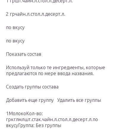
1 гршт.чайн.л.стол.л.десерт.л.
2 грчайн.л.стол.л.десерт.л.
по вкусу
по вкусу
Показать состав
Используй только те ингредиенты, которые
предлагаются по мере ввода названия.
Создать группы состава
Добавить еще группу Удалить все группы
1МолокоКол-во:
гркглмлшт.стак.чайн.л.стол.л.десерт.л.по
вкусуГруппа: Без группы