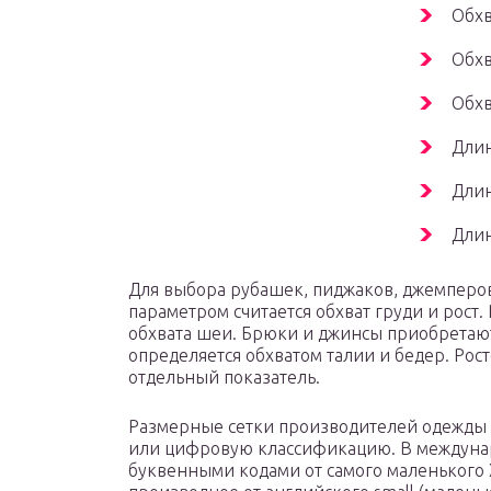
Обхв
Обхв
Обхв
Длин
Длин
Длин
Для выбора рубашек, пиджаков, джемперо
параметром считается обхват груди и рост
обхвата шеи. Брюки и джинсы приобретают
определяется обхватом талии и бедер. Рос
отдельный показатель.
Размерные сетки производителей одежды
или цифровую классификацию. В междуна
буквенными кодами от самого маленького XX