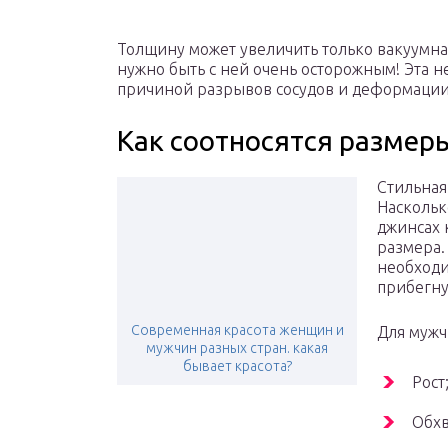
Толщину может увеличить только вакуумная
нужно быть с ней очень осторожным! Эта н
причиной разрывов сосудов и деформации
Как соотносятся разме
Стильная
Наскольк
джинсах 
размера.
необходи
прибегну
Современная красота женщин и
Для муж
мужчин разных стран. какая
бывает красота?
Рост
Обхв