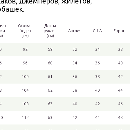
аков, джемперов, жилетов,
рубашек.
ват
Обхват
Длина
лии
бедер
рукава
Англия
США
Европа
м)
(см)
(см)
0
92
59
32
34
38
6
96
60
34
36
40
2
100
61
36
38
42
8
104
62
38
40
44
4
108
63
40
42
46
00
112
63
42
44
48