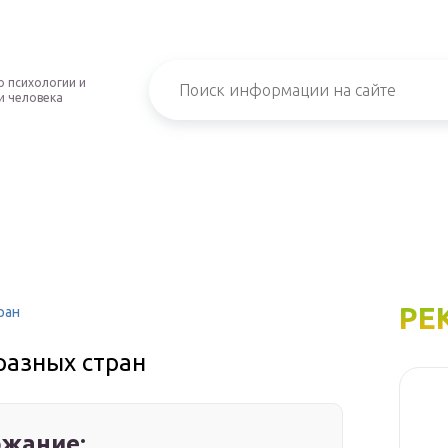
о психологии и
и человека
РЕ
ран
разных стран
жание: