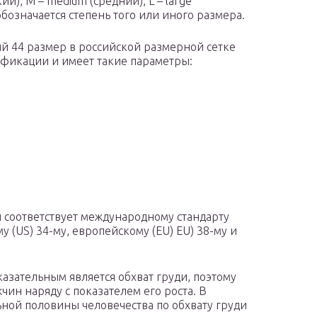
й), M – medium (средний), L – large
бозначается степень того или иного размера.
й 44 размер в российской размерной сетке
ификации и имеет такие параметры:
 соответствует международному стандарту
у (US) 34-му, европейскому (EU) EU) 38-му и
азательным является обхват груди, поэтому
чин наряду с показателем его роста. В
ной половины человечества по обхвату груди