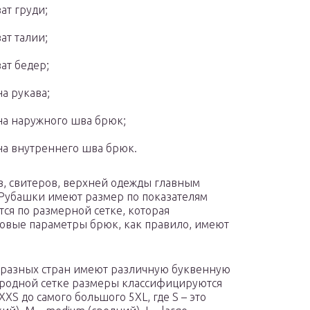
ат груди;
ат талии;
ат бедер;
а рукава;
а наружного шва брюк;
а внутреннего шва брюк.
в, свитеров, верхней одежды главным
. Рубашки имеют размер по показателям
ся по размерной сетке, которая
товые параметры брюк, как правило, имеют
 разных стран имеют различную буквенную
родной сетке размеры классифицируются
S до самого большого 5XL, где S – это