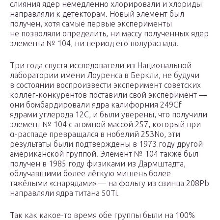
слияния ядер немедленно хлорировали и хлориды
направляли к детекторам. Новый элемент был
получен, хотя самые первые эксперименты
не позволяли определить, ни массу полученных ядер
элемента № 104, ни период его полураспада.
Три года спустя исследователи из Национальной
лаборатории имени Лоуренса в Беркли, не будучи
в состоянии воспроизвести эксперимент советских
коллег-конкурентов поставили свой эксперимент —
они бомбардировали ядра калифорния 249Cf
ядрами углерода 12С, и были уверены, что получили
элемент № 104 с атомной массой 257, который при
α-распаде превращался в нобелий 253No, эти
результаты были подтверждены в 1973 году другой
американской группой. Элемент № 104 также был
получен в 1985 году физиками из Дармштадта,
облучавшими более лёгкую мишень более
тяжёлыми «снарядами» — на фольгу из свинца 208Pb
направляли ядра титана 50Ti.
Так как какое-то время обе группы были на 100%