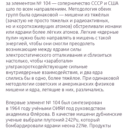
за элементом № 104 — соперничество СССР и США
шло по всем направлениям. Методология обеих
групп была одинаковой — мишени из тяжёлых
(зачастую не просто тяжелых и радиоактивных,
но и короткоживущих атомов) обстреливали ионами
или ядрами более лёгких атомов. Легкие «ядерные
пули» нужно было направлять в мишень с такой
энергией, чтобы они смогли преодолеть
возникающие между ядрами силы
электростатического отталкивания и сблизиться
настолько, чтобы «заработали»
ультракороткодействующие сильные
внутриядерные взаимодействия, и два ядра
слились бы в одно, более тяжёлое. При одинаковой
методологии советских и американских физиков
мишени и ядра, летящие в них, различались.
Впервые элемент № 104 был синтезирован
в 1964 году учёными ОИЯИ под руководством
академика Флёрова. В качестве мишени дубнинские
ученые выбрали плутоний 242Pu, который
бомбардировали ядрами неона 22Ne. Продукты