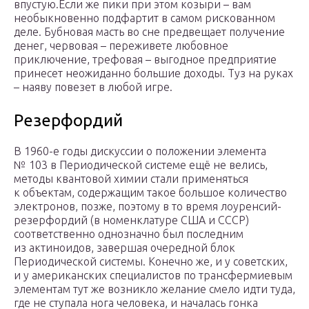
впустую.Если же пики при этом козыри – вам
необыкновенно подфартит в самом рискованном
деле. Бубновая масть во сне предвещает получение
денег, червовая – переживете любовное
приключение, трефовая – выгодное предприятие
принесет неожиданно большие доходы. Туз на руках
– наяву повезет в любой игре.
Резерфордий
В 1960-е годы дискуссии о положении элемента
№ 103 в Периодической системе ещё не велись,
методы квантовой химии стали применяться
к объектам, содержащим такое большое количество
электронов, позже, поэтому в то время лоуренсий-
резерфордий (в номенклатуре США и СССР)
соответственно однозначно был последним
из актиноидов, завершая очередной блок
Периодической системы. Конечно же, и у советских,
и у американских специалистов по трансфермиевым
элементам тут же возникло желание смело идти туда,
где не ступала нога человека, и началась гонка