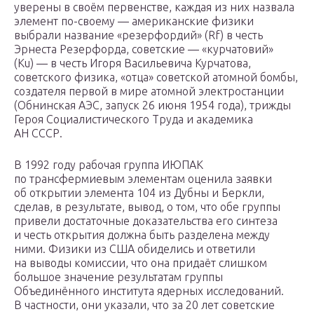
уверены в своём первенстве, каждая из них назвала
элемент по-своему — американские физики
выбрали название «резерфордий» (Rf) в честь
Эрнеста Резерфорда, советские — «курчатовий»
(Ku) — в честь Игоря Васильевича Курчатова,
советского физика, «отца» советской атомной бомбы,
создателя первой в мире атомной электростанции
(Обнинская АЭС, запуск 26 июня 1954 года), трижды
Героя Социалистического Труда и академика
АН СССР.
В 1992 году рабочая группа ИЮПАК
по трансфермиевым элементам оценила заявки
об открытии элемента 104 из Дубны и Беркли,
сделав, в результате, вывод, о том, что обе группы
привели достаточные доказательства его синтеза
и честь открытия должна быть разделена между
ними. Физики из США обиделись и ответили
на выводы комиссии, что она придаёт слишком
большое значение результатам группы
Объединённого института ядерных исследований.
В частности, они указали, что за 20 лет советские