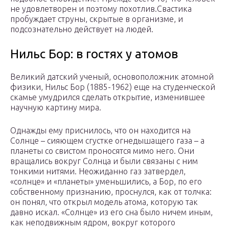
не удовлетворен и поэтому похотлив.Свастика
пробуждает струны, скрытые в организме, и
подсознательно действует на людей.
Нильс Бор: в гостях у атомов
Великий датский ученый, основоположник атомной
физики, Нильс Бор (1885-1962) еще на студенческой
скамье умудрился сделать открытие, изменившее
научную картину мира.
Однажды ему приснилось, что он находится на
Солнце – сияющем сгустке огнедышащего газа – а
планеты со свистом проносятся мимо него. Они
вращались вокруг Солнца и были связаны с ним
тонкими нитями. Неожиданно газ затвердел,
«солнце» и «планеты» уменьшились, а Бор, по его
собственному признанию, проснулся, как от толчка:
он понял, что открыл модель атома, которую так
давно искал. «Солнце» из его сна было ничем иным,
как неподвижным ядром, вокруг которого