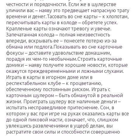
честности и порядочности. Если же в шулерстве
уличили вас – наяву это предвещает напрасную трату
времени и денег.Тасовать во сне карты – к хлопотам,
пересчитывать карты в колоде – обретете успех.
Крапленые карты означают тревогу и увечье.
Запечатанная колода – полная неизвестность
впереди, вскрывать ее – понесете потерю из-за
обмана или подлога.Показывать во сне карточные
фокусы – доставите удовольствие домашним,
порадуя их чем-то необычным.Строить карточные
домики – наяву получите хорошие новости, которые
окажутся преждевременными и ложными слухами.
Играть в карты в игорном доме или в
респектабельном клубе – к процветанию,
обеспеченному постоянным риском. Играть с
карточным шулером – быть обманутой в реальной
жизни. Проиграть шулеру все наличные деньги –
испытать несправедливое притеснение. Сон, в
котором у вас при игре на руках оказались карты все
до одной пиковой масти, означает, что, слишком
увлекшись развлечениями в ущерб делам, вы
растратите свои силы и способности совершенно