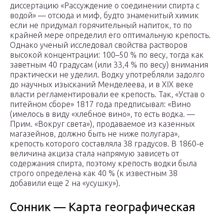
диссертацию «Рассуждение о соединении спирта с
водой» — отсюда и миф, будто знаменитый химик
если не придумал горячительный напиток, то по
крайней мере определил его оптимальную крепость.
Однако ученый исследовал свойства растворов
высокой концентрации: 100–50 % по весу, тогда как
заветным 40 градусам (или 33,4 % по весу) внимания
практически не уделил. Водку употребляли задолго
до научных изысканий Менделеева, и в XIX веке
власти регламентировали ее крепость. Так, «Устав о
питейном сборе» 1817 года предписывал: «Вино
(имелось в виду «хлебное вино», то есть водка. —
Прим. «Вокруг света»), продаваемое из казенных
магазейнов, должно быть не ниже полугара»,
крепость которого составляла 38 градусов. В 1860-е
величина акциза стала напрямую зависеть от
содержания спирта, поэтому крепость водки была
строго определена как 40 % (к известным 38
добавили еще 2 на «усушку»).
Сонник — Карта географическая