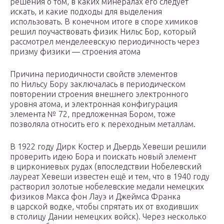
решения о том, в каких минералах его следует
искать, и какие подходы для выделения
использовать. В конечном итоге в споре химиков
решил поучаствовать физик Нильс Бор, который
рассмотрел менделеевскую периодичность через
призму физики — строения атома
Причина периодичности свойств элементов
по Нильсу Бору заключалась в периодическом
повторении строения внешнего электронного
уровня атома, и электронная конфигурация
элемента № 72, предложенная Бором, тоже
позволяла относить его к переходным металлам.
В 1922 году Дирк Костер и Дьердь Хевеши решили
проверить идею Бора и поискать новый элемент
в циркониевых рудах (впоследствии Нобелевский
лауреат Хевеши известен ещё и тем, что в 1940 году
растворил золотые нобелевские медали немецких
физиков Макса фон Лауэ и Джеймса Франка
в царской водке, чтобы спрятать их от входивших
в столицу Дании немецких войск). Через несколько