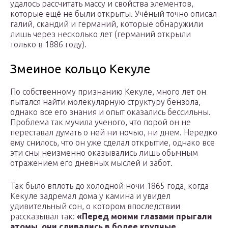
удалось рассчитать массу и свойства элементов,
которые ещё не были открыты. Учёный точно описал
галий, скандий и германий, которые обнаружили
лишь через несколько лет (германий открыли
только в 1886 году).
Змеиное кольцо Кекуле
По собственному признанию Кекуле, много лет он
пытался найти молекулярную структуру бензола,
однако все его знания и опыт оказались бессильны.
Проблема так мучила ученого, что порой он не
переставал думать о ней ни ночью, ни днем. Нередко
ему снилось, что он уже сделал открытие, однако все
эти сны неизменно оказывались лишь обычным
отражением его дневных мыслей и забот.
Так было вплоть до холодной ночи 1865 года, когда
Кекуле задремал дома у камина и увидел
удивительный сон, о котором впоследствии
рассказывал так:
«Перед моими глазами прыгали
атомы, они сливались в более крупные