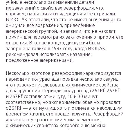
учёные несколько раз изменяли детали
их заявлений о свойствах резерфордия, что,
впрочем, наши физики-ядерщики и не отрицали.
В ИЮПАК ответили, что это не имеет значения и что
они учли все возражения, приведённые
американской группой, и заявили, что не находят
причин для пересмотра их заключения о приоритете
открытия. В конце концов, дискуссия была
завершена только в 1997 году, когда ИЮПАК
рекомендовал использовать название,
предложенное американцами.
Несколько изотопов резерфордия характеризуются
периодами полураспада порядка несколько секунд,
что позволяет исследовать их химические свойства
до разрушения. Периоды полураспада 261Rf, 263Rf
и 267Rf составляют минуту, 10 и 30 минут
соответственно, но эксперименты обычно проводят
с 261Rf — этот нуклид, хоть и отличается небольшим
временем жизни, его проще получить. Резерфордий
является тем трансфермиевым элементом,
о химических свойствах которого еще можно