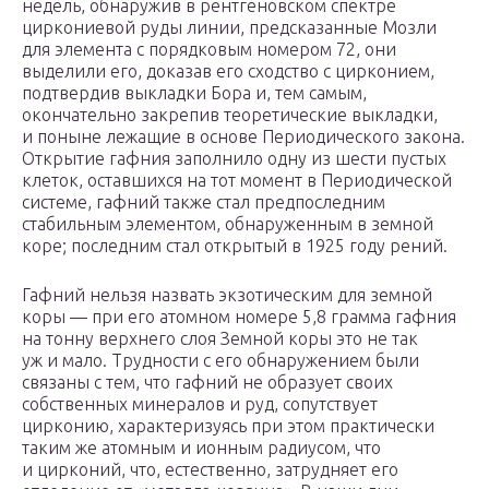
недель, обнаружив в рентгеновском спектре
циркониевой руды линии, предсказанные Мозли
для элемента с порядковым номером 72, они
выделили его, доказав его сходство с цирконием,
подтвердив выкладки Бора и, тем самым,
окончательно закрепив теоретические выкладки,
и поныне лежащие в основе Периодического закона.
Открытие гафния заполнило одну из шести пустых
клеток, оставшихся на тот момент в Периодической
системе, гафний также стал предпоследним
стабильным элементом, обнаруженным в земной
коре; последним стал открытый в 1925 году рений.
Гафний нельзя назвать экзотическим для земной
коры — при его атомном номере 5,8 грамма гафния
на тонну верхнего слоя Земной коры это не так
уж и мало. Трудности с его обнаружением были
связаны с тем, что гафний не образует своих
собственных минералов и руд, сопутствует
цирконию, характеризуясь при этом практически
таким же атомным и ионным радиусом, что
и цирконий, что, естественно, затрудняет его