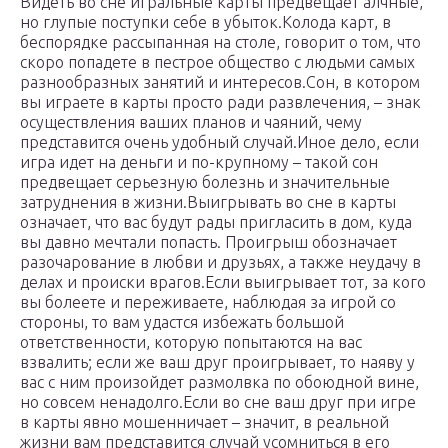
Видеть во сне игральные карты предвещает алчные,
но глупые поступки себе в убыток.Колода карт, в
беспорядке рассыпанная на столе, говорит о том, что
скоро попадете в пестрое общество с людьми самых
разнообразных занятий и интересов.Сон, в котором
вы играете в карты просто ради развлечения, – знак
осуществления ваших планов и чаяний, чему
представится очень удобный случай.Иное дело, если
игра идет на деньги и по-крупному – такой сон
предвещает серьезную болезнь и значительные
затруднения в жизни.Выигрывать во сне в карты
означает, что вас будут рады пригласить в дом, куда
вы давно мечтали попасть. Проигрыш обозначает
разочарование в любви и друзьях, а также неудачу в
делах и происки врагов.Если выигрывает тот, за кого
вы болеете и переживаете, наблюдая за игрой со
стороны, то вам удастся избежать большой
ответственности, которую попытаются на вас
взвалить; если же ваш друг проигрывает, то наяву у
вас с ним произойдет размолвка по обоюдной вине,
но совсем ненадолго.Если во сне ваш друг при игре
в карты явно мошенничает – значит, в реальной
жизни вам представится случай усомниться в его