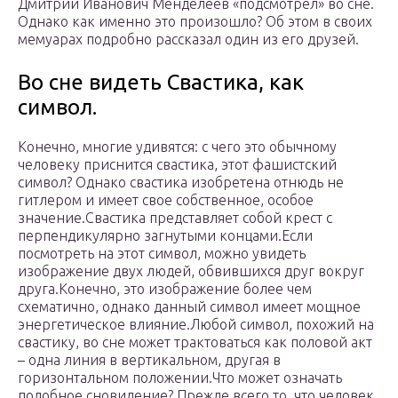
Дмитрий Иванович Менделеев «подсмотрел» во сне.
Однако как именно это произошло? Об этом в своих
мемуарах подробно рассказал один из его друзей.
Во сне видеть Свастика, как
символ.
Конечно, многие удивятся: с чего это обычному
человеку приснится свастика, этот фашистский
символ? Однако свастика изобретена отнюдь не
гитлером и имеет свое собственное, особое
значение.Свастика представляет собой крест с
перпендикулярно загнутыми концами.Если
посмотреть на этот символ, можно увидеть
изображение двух людей, обвившихся друг вокруг
друга.Конечно, это изображение более чем
схематично, однако данный символ имеет мощное
энергетическое влияние.Любой символ, похожий на
свастику, во сне может трактоваться как половой акт
– одна линия в вертикальном, другая в
горизонтальном положении.Что может означать
подобное сновидение? Прежде всего то, что человек