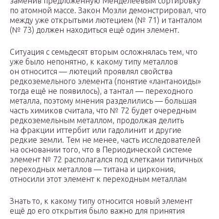
заменив предложенную Менделеевым сортировку
по атомной массе. Закон Мозли демонстрировал, что
между уже открытыми лютецием (№ 71) и танталом
(№ 73) должен находиться ещё один элемент.
Ситуация с семьдесят вторым осложнялась тем, что
уже было непонятно, к какому типу металлов
он относится — лютеций проявлял свойства
редкоземельного элемента (понятие «лантаноиды»
тогда ещё не появилось), а тантал — переходного
металла, поэтому мнения разделились — большая
часть химиков считала, что № 72 будет очередным
редкоземельным металлом, продолжая делить
на фракции иттербит или гадолинит и другие
редкие земли. Тем не менее, часть исследователей
на основании того, что в Периодической системе
элемент № 72 располагался под клетками типичных
переходных металлов — титана и циркония,
относили этот элемент к переходным металлам
Знать то, к какому типу относится новый элемент
ещё до его открытия было важно для принятия