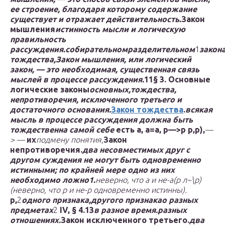
ее строение, благодаря которому содержание
существует и отражает действительность.
Закон
мышления
истинность мысли и логическую
правильность
рассуждения.
собирательном
разделительном
1
закон
тож­дества,
Закон мышления, или логический
закон, — это необходимая, существенная связь
мыслей в процессе рассуждения.
11
§ 3. Основные
логические законы
основных,
тождества,
непротиворечия, исключенного третьего и
достаточного основания.
Закон тождества
.
всякая
мысль в процессе рассуждения должна быть
тождественна самой себе
есть а,
а=а,
р—>р
р,
р),
—
> —
их
подмену понятия,
Закон
непротиворечия.
два несо­вместимых друг с
другом суждения не могут быть одновременно
истинными; по крайней мере одно из них
необходимо ложно
1
.
неверно, что а и не-а
(р л~\р)
(неверно, что р и не-р одновременно истинны).
р,
2
одного при­знака,
другого признака
о разных
предметах
2
IV, § 4.
13
в разное время.
разных
отношениях.
Закон исключенного третьего.
два