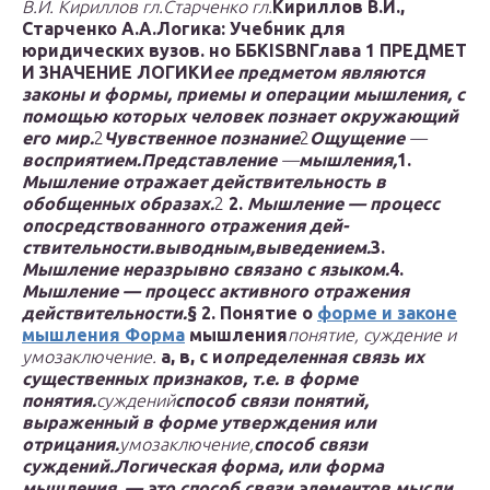
В.И. Кириллов гл.
Старченко гл.
Кириллов В.И.,
Старченко А.А.
Логика: Учебник для
юридических вузов.
но
ББК
ISBN
Глава 1 ПРЕДМЕТ
И 3НАЧЕНИЕ ЛОГИКИ
ее предметом являются
законы и формы, приемы и операции мышления, с
помощью которых человек позна­ет окружающий
его мир.
2
Чувственное познание
2
Ощущение
—
воспри­ятием.
Представление
—
мышления,
1.
Мышление отражает действительность в
обобщенных обра­зах.
2
2.
Мышление — процесс
опосредствованного отражения дей­
ствительности.
вывод­ным,
выведением.
3.
Мышление неразрывно связано с языком.
4.
Мышление — процесс активного отражения
действитель­ности.
§ 2. Понятие о
форме и законе
мышления Форма
мышления
понятие, суждение и
умозаклю­чение.
а, в, с и
определенная связь их
существенных признаков, т.е. в форме
понятия.
суждений
способ связи поня­тий,
выраженный в форме утверждения или
отрицания.
умозаключение,
способ связи
суждений.
Логическая форма, или форма
мышления, — это способ связи элементов мысли,