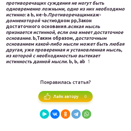
противоречащих суждения не могут быть
одновременно ложными, одно из них необходимо
истинно:
а
Ь,
не-Ь.
Противоречащим
каж­
дом
некоторой части
одном
р
p
,
Закон
достаточного основания.
всякая мысль
признается истин­ной, если она имеет достаточное
основание.
Ь,
Таким образом,
достаточным
основанием какой-либо мысли может быть любая
другая, уже проверенная и установленная мысль,
из которой с необходимостью вытекает
истинность дан­ной мысли.
Ь,
Ь,
a
b
1
Понравилась статья?
0
Лайк автору