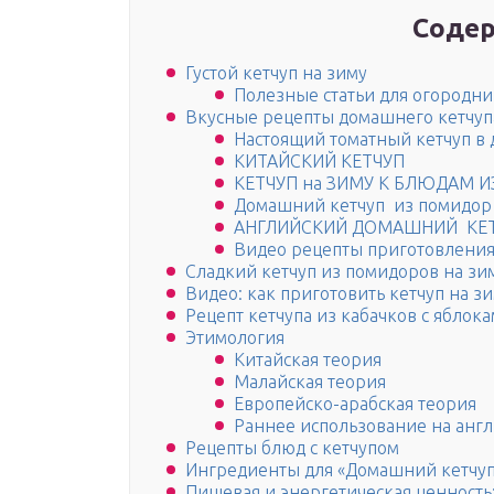
Содер
Густой кетчуп на зиму
Полезные статьи для огородни
Вкусные рецепты домашнего кетчуп
Настоящий томатный кетчуп в
КИТАЙСКИЙ КЕТЧУП
КЕТЧУП на ЗИМУ К БЛЮДАМ 
Домашний кетчуп из помид
АНГЛИЙСКИЙ ДОМАШНИЙ КЕ
Видео рецепты приготовления
Сладкий кетчуп из помидоров на з
Видео: как приготовить кетчуп на з
Рецепт кетчупа из кабачков с яблок
Этимология
Китайская теория
Малайская теория
Европейско-арабская теория
Раннее использование на анг
Рецепты блюд с кетчупом
Ингредиенты для «Домашний кетчуп
Пищевая и энергетическая ценность