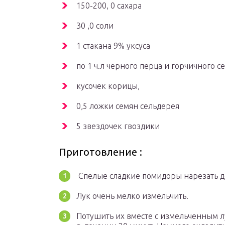
150-200, 0 сахара
30 ,0 соли
1 стакана 9% уксуса
по 1 ч.л черного перца и горчичного с
кусочек корицы,
0,5 ложки семян сельдерея
5 звездочек гвоздики
Приготовление :
Спелые сладкие помидоры нарезать д
Лук очень мелко измельчить.
Потушить их вместе с измельченным 