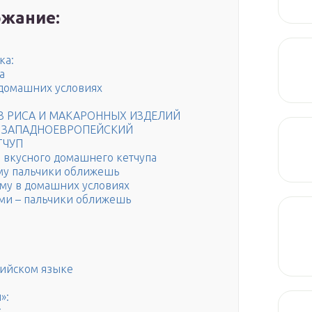
жание:
ка:
а
 домашних условиях
ИЗ РИСА И МАКАРОННЫХ ИЗДЕЛИЙ
ор ЗАПАДНОЕВРОПЕЙСКИЙ
ТЧУП
 вкусного домашнего кетчупа
иму пальчики оближешь
иму в домашних условиях
ами – пальчики оближешь
лийском языке
»:
: