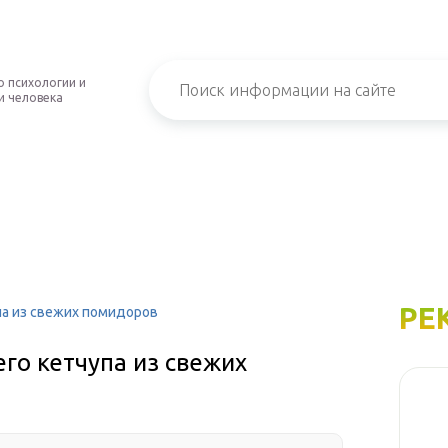
о психологии и
и человека
РЕ
па из свежих помидоров
го кетчупа из свежих