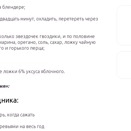
в блендере;
вадцать минут, охладить, перетереть через
колько звездочек гвоздики, и по половине
арина, орегано, соль, сахар, ложку чайную
о и горького перца;
 ложки 6% уксуса яблочного.
ия»:
ника:
рь, когда сажать
ревьями на весь год