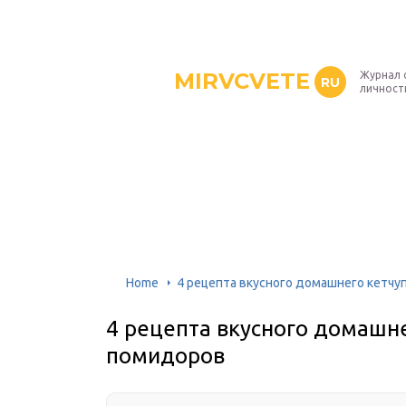
MIRVCVETE
Журнал 
RU
личност
Home
4 рецепта вкусного домашнего кетчу
4 рецепта вкусного домашне
помидоров