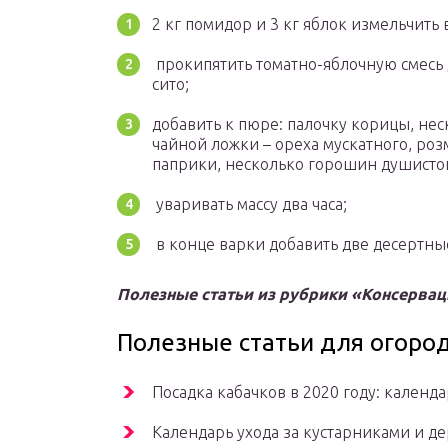
2 кг помидор и 3 кг яблок измельчить 
прокипятить томатно-яблочную смесь д
сито;
добавить к пюре: палочку корицы, нес
чайной ложки – ореха мускатного, розм
паприки, несколько горошин душистог
уваривать массу два часа;
в конце варки добавить две десертные
Полезные статьи из рубрики «Консервац
Полезные статьи для огород
Посадка кабачков в 2020 году: календа
Календарь ухода за кустарниками и де