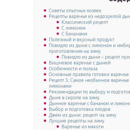
Советы опытных хозяек
Рецепты варенья из недозрелой ды
Классический рецепт
С лимоном
С бананами
Полезный и вкусный продукт
Повидло из дыни с лимоном и имби
приготовления на зиму
Повидло из дыни – рецепт пр
Вишневое варенье с дыней
Особенности и польза
Основные правила готовки варенья
Рецепт 3. Самое необычное варенье 
лимонами
Рекомендации по выбору и подготов
Дыня в сиропе на зиму
Дынное варенье с бананом и лимон
Выбор и подготовка плодов
Джем из дыни: рецепт на зиму
Лучшие рецепты на зиму
Варенье из мякоти