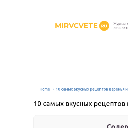
MIRVCVETE
Журнал 
RU
личност
Home
10 самых вкусных рецептов варенья 
10 самых вкусных рецептов 
Содер