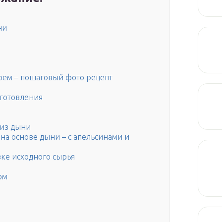
ни
рем – пошаговый фото рецепт
иготовления
 из дыни
на основе дыни – с апельсинами и
ке исходного сырья
ом