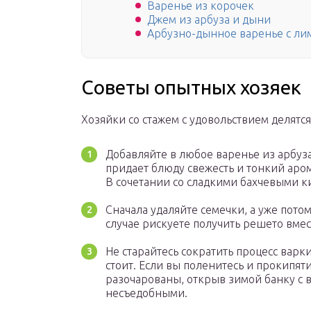
Варенье из корочек
Джем из арбуза и дыни
Арбузно-дынное варенье с л
Советы опытных хозяек
Хозяйки со стажем с удовольствием делят
Добавляйте в любое варенье из арбуза 
придает блюду свежесть и тонкий арома
В сочетании со сладкими бахчевыми ки
Сначала удаляйте семечки, а уже пото
случае рискуете получить решето вмес
Не старайтесь сократить процесс варк
стоит. Если вы поленитесь и прокипя
разочарованы, открыв зимой банку с в
несъедобными.