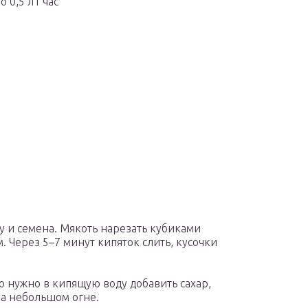
о 0,5 л1 час
у и семена. Мякоть нарезать кубиками
м. Через 5–7 минут кипяток слить, кусочки
о нужно в кипящую воду добавить сахар,
на небольшом огне.