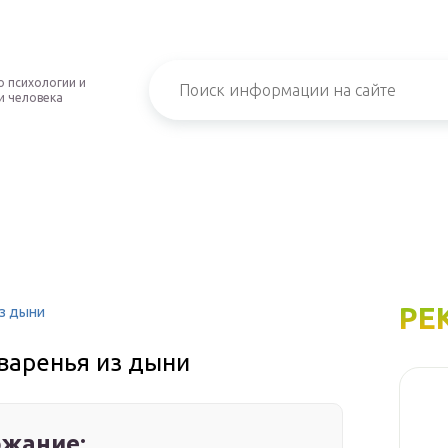
о психологии и
и человека
РЕ
из дыни
варенья из дыни
жание: