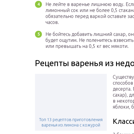
Не лейте в варенье лишнюю воду. Если
лимонный сок или не более 0,5 стакана
обязательно перед варкой оставьте за
часов.
Не бойтесь добавить лишний сахар, он 
будет ощутим. Не поленитесь взвесить
или превышать на 0,5 кг вес мякоти.
Рецепты варенья из нед
Существу
способов
десерта.
сахар), д
в некото
яблоки, 
Топ 13 рецептов приготовления
Класс
варенья из лимона с кожурой