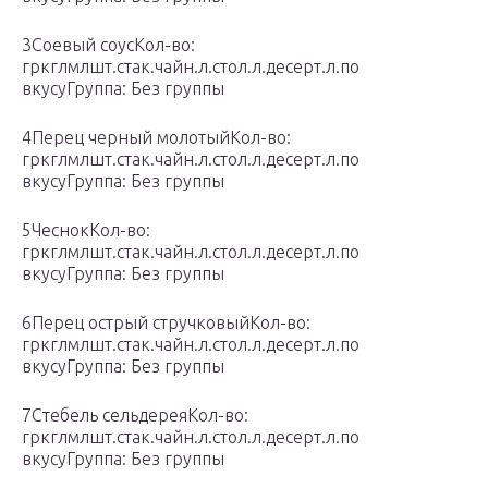
3Соевый соусКол-во:
гркглмлшт.стак.чайн.л.стол.л.десерт.л.по
вкусуГруппа: Без группы
4Перец черный молотыйКол-во:
гркглмлшт.стак.чайн.л.стол.л.десерт.л.по
вкусуГруппа: Без группы
5ЧеснокКол-во:
гркглмлшт.стак.чайн.л.стол.л.десерт.л.по
вкусуГруппа: Без группы
6Перец острый стручковыйКол-во:
гркглмлшт.стак.чайн.л.стол.л.десерт.л.по
вкусуГруппа: Без группы
7Стебель сельдереяКол-во:
гркглмлшт.стак.чайн.л.стол.л.десерт.л.по
вкусуГруппа: Без группы