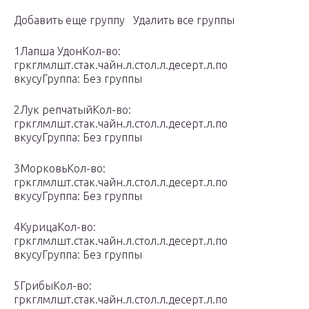
Добавить еще группу Удалить все группы
1Лапша УдонКол-во:
гркглмлшт.стак.чайн.л.стол.л.десерт.л.по
вкусуГруппа: Без группы
2Лук репчатыйКол-во:
гркглмлшт.стак.чайн.л.стол.л.десерт.л.по
вкусуГруппа: Без группы
3МорковьКол-во:
гркглмлшт.стак.чайн.л.стол.л.десерт.л.по
вкусуГруппа: Без группы
4КурицаКол-во:
гркглмлшт.стак.чайн.л.стол.л.десерт.л.по
вкусуГруппа: Без группы
5ГрибыКол-во:
гркглмлшт.стак.чайн.л.стол.л.десерт.л.по