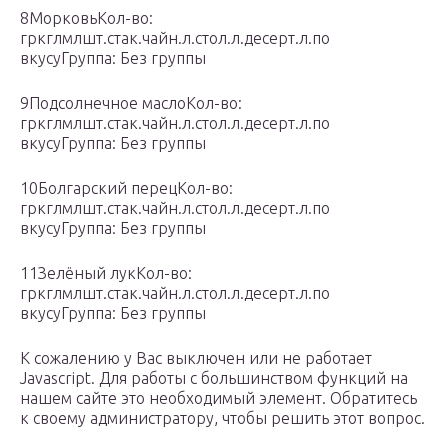
8МорковьКол-во:
гркглмлшт.стак.чайн.л.стол.л.десерт.л.по
вкусуГруппа: Без группы
9Подсолнечное маслоКол-во:
гркглмлшт.стак.чайн.л.стол.л.десерт.л.по
вкусуГруппа: Без группы
10Болгарский перецКол-во:
гркглмлшт.стак.чайн.л.стол.л.десерт.л.по
вкусуГруппа: Без группы
11Зелёный лукКол-во:
гркглмлшт.стак.чайн.л.стол.л.десерт.л.по
вкусуГруппа: Без группы
К сожалению у Вас выключен или не работает
Javascript. Для работы с большинством функций на
нашем сайте это необходимый элемент. Обратитесь
к своему администратору, чтобы решить этот вопрос.