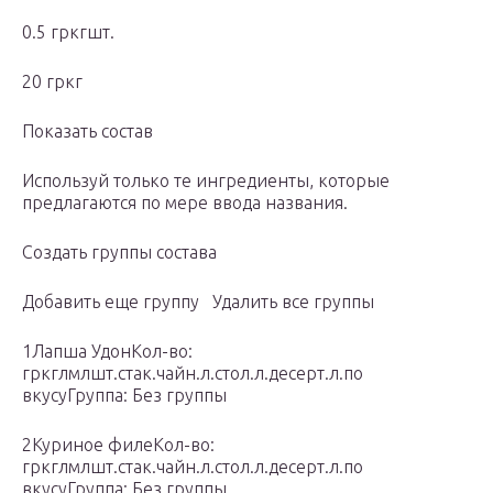
0.5 гркгшт.
20 гркг
Показать состав
Используй только те ингредиенты, которые
предлагаются по мере ввода названия.
Создать группы состава
Добавить еще группу Удалить все группы
1Лапша УдонКол-во:
гркглмлшт.стак.чайн.л.стол.л.десерт.л.по
вкусуГруппа: Без группы
2Куриное филеКол-во:
гркглмлшт.стак.чайн.л.стол.л.десерт.л.по
вкусуГруппа: Без группы