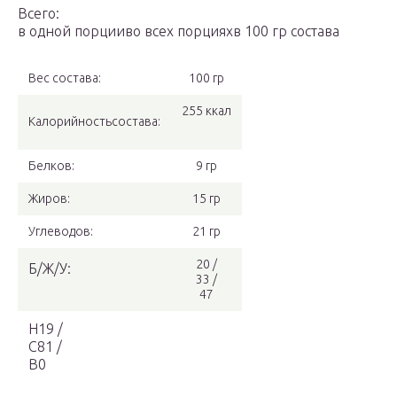
Всего:
в одной порцииво всех порцияхв 100 гр состава
Вес состава:
100 гр
255 ккал
Калорийностьсостава:
Белков:
9 гр
Жиров:
15 гр
Углеводов:
21 гр
20 /
Б/Ж/У:
33 /
47
Н19 /
С81 /
В0