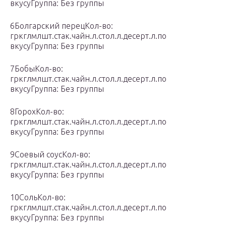
вкусуГруппа: Без группы
6Болгарский перецКол-во:
гркглмлшт.стак.чайн.л.стол.л.десерт.л.по
вкусуГруппа: Без группы
7БобыКол-во:
гркглмлшт.стак.чайн.л.стол.л.десерт.л.по
вкусуГруппа: Без группы
8ГорохКол-во:
гркглмлшт.стак.чайн.л.стол.л.десерт.л.по
вкусуГруппа: Без группы
9Соевый соусКол-во:
гркглмлшт.стак.чайн.л.стол.л.десерт.л.по
вкусуГруппа: Без группы
10СольКол-во:
гркглмлшт.стак.чайн.л.стол.л.десерт.л.по
вкусуГруппа: Без группы