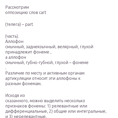
Рассмотрим
оппозицию слов cart
(телега) – part
(часть).
Аллофон
смычный, заднеязычный, велярный, глухой
принадлежит фонеме ,
а аллофон
смычный, губно-губной, глухой – фонеме
.
Различие по месту и активным органам
артикуляции относит эти аллофоны к
разным фонемам.
Исходя из
сказанного, можно выделить несколько
признаков фонемы: 1) релевантные или
дифференциальные, 2) общие или интегральные,
и 3) нерелевантные.