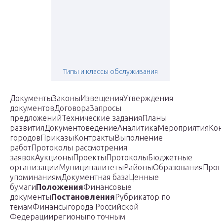
Типы и классы обслуживания
ДокументыЗаконыИзвещенияУтверждения
документовДоговораЗапросы
предложенийТехнические заданияПланы
развитияДокументоведениеАналитикаМероприятияКо
городовПриказыКонтрактыВыполнение
работПротоколы рассмотрения
заявокАукционыПроектыПротоколыБюджетные
организацииМуниципалитетыРайоныОбразованияПро
упоминаниямДокументная базаЦенные
бумаги
Положения
Финансовые
документы
Постановления
Рубрикатор по
темамФинансыгорода Российской
Федерациирегионыпо точным