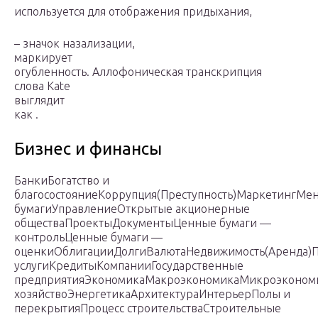
используется для отображения придыхания,
– значок назализации,
маркирует
огубленность. Аллофоническая транскрипция
слова Kate
выглядит
как .
Бизнес и финансы
БанкиБогатство и
благосостояниеКоррупция(Преступность)МаркетингМ
бумагиУправлениеОткрытые акционерные
обществаПроектыДокументыЦенные бумаги —
контрольЦенные бумаги —
оценкиОблигацииДолгиВалютаНедвижимость(Аренда)
услугиКредитыКомпанииГосударственные
предприятияЭкономикаМакроэкономикаМикроэкономи
хозяйствоЭнергетикаАрхитектураИнтерьерПолы и
перекрытияПроцесс строительстваСтроительные