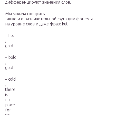
дифференцируют значения слов.
Мы можем говорить
также и о различительной функции фонемы
на уровне слов и даже фраз: hut
– hot
,
gold
– bold
,
gold
– cold
,
there
is
no
place
for