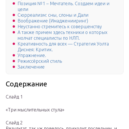
Позиция №1 – Мечтатель. Создаем идеи и
цели
Сюрреализм: сны, слоны и Дали
Воображение (Имадженииринг)
Неустанно стремитесь к совершенству
А также причем здесь техники о которых
молчат специалисты по НЛП.
Креативность для всех — Стратегия Уолта
Диснея: Критик.
Упражнение.
Режиссёрский стиль
Заключение
Содержание
Слайд 1
«Три мыслительных стула»
Слайд 2
Результат, так уж повелось, приходит последним, и