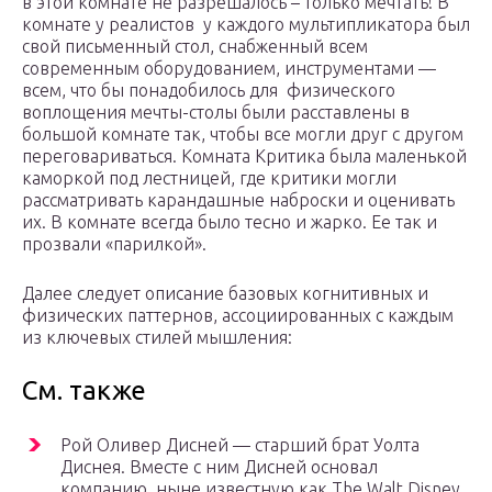
в этой комнате не разрешалось – только мечтать! В
комнате у реалистов у каждого мультипликатора был
свой письменный стол, снабженный всем
современным оборудованием, инструментами —
всем, что бы понадобилось для физического
воплощения мечты-столы были расставлены в
большой комнате так, чтобы все могли друг с другом
переговариваться. Комната Критика была маленькой
каморкой под лестницей, где критики могли
рассматривать карандашные наброски и оценивать
их. В комнате всегда было тесно и жарко. Ее так и
прозвали «парилкой».
Далее следует описание базовых когнитивных и
физических паттернов, ассоциированных с каждым
из ключевых стилей мышления:
См. также
Рой Оливер Дисней — старший брат Уолта
Диснея. Вместе с ним Дисней основал
компанию, ныне известную как The Walt Disney