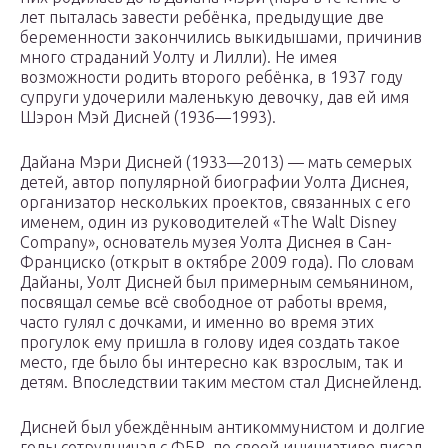
лет пыталась завести ребёнка, предыдущие две
беременности закончились выкидышами, причинив
много страданий Уолту и Лилли). Не имея
возможности родить второго ребёнка, в 1937 году
супруги удочерили маленькую девочку, дав ей имя
Шэрон Мэй Дисней (1936—1993).
Дайана Мэри Дисней (1933—2013) — мать семерых
детей, автор популярной биографии Уолта Диснея,
организатор нескольких проектов, связанных с его
именем, один из руководителей «The Walt Disney
Company», основатель музея Уолта Диснея в Сан-
Франциско (открыт в октябре 2009 года). По словам
Дайаны, Уолт Дисней был примерным семьянином,
посвящал семье всё свободное от работы время,
часто гулял с дочками, и именно во время этих
прогулок ему пришла в голову идея создать такое
место, где было бы интересно как взрослым, так и
детям. Впоследствии таким местом стал Диснейленд.
Дисней был убеждённым антикоммунистом и долгие
годы сотрудничал с ФБР, по своей инициативе писал