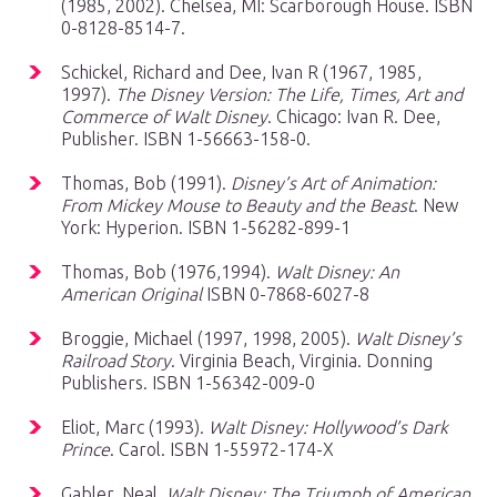
(1985, 2002). Chelsea, MI: Scarborough House. ISBN
0-8128-8514-7.
Schickel, Richard and Dee, Ivan R (1967, 1985,
1997).
The Disney Version: The Life, Times, Art and
Commerce of Walt Disney
. Chicago: Ivan R. Dee,
Publisher. ISBN 1-56663-158-0.
Thomas, Bob (1991).
Disney’s Art of Animation:
From Mickey Mouse to Beauty and the Beast
. New
York: Hyperion. ISBN 1-56282-899-1
Thomas, Bob (1976,1994).
Walt Disney: An
American Original
ISBN 0-7868-6027-8
Broggie, Michael (1997, 1998, 2005).
Walt Disney’s
Railroad Story
. Virginia Beach, Virginia. Donning
Publishers. ISBN 1-56342-009-0
Eliot, Marc (1993).
Walt Disney: Hollywood’s Dark
Prince
. Carol. ISBN 1-55972-174-X
Gabler, Neal.
Walt Disney: The Triumph of American