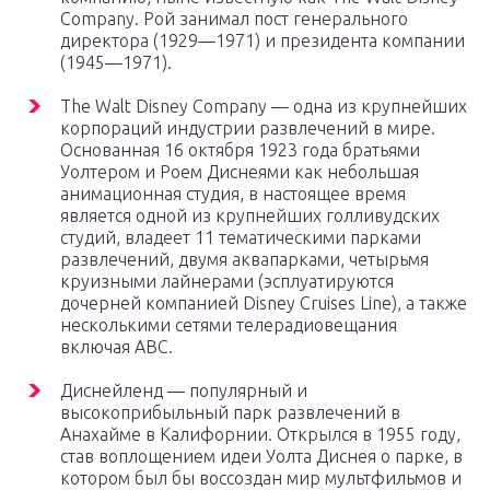
Company. Рой занимал пост генерального
директора (1929—1971) и президента компании
(1945—1971).
The Walt Disney Company — одна из крупнейших
корпораций индустрии развлечений в мире.
Основанная 16 октября 1923 года братьями
Уолтером и Роем Диснеями как небольшая
анимационная студия, в настоящее время
является одной из крупнейших голливудских
студий, владеет 11 тематическими парками
развлечений, двумя аквапарками, четырьмя
круизными лайнерами (эсплуатируются
дочерней компанией Disney Cruises Line), а также
несколькими сетями телерадиовещания
включая ABC.
Диснейленд — популярный и
высокоприбыльный парк развлечений в
Анахайме в Калифорнии. Открылся в 1955 году,
став воплощением идеи Уолта Диснея о парке, в
котором был бы воссоздан мир мультфильмов и