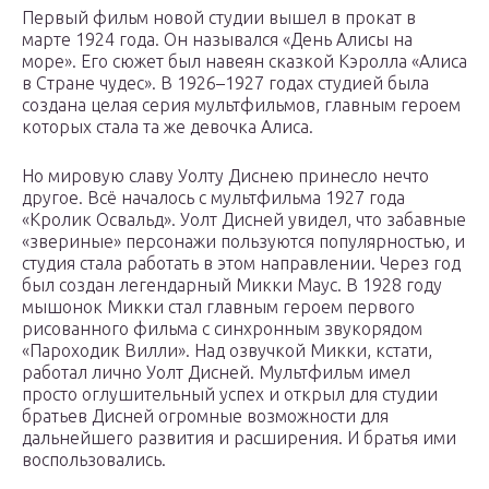
Первый фильм новой студии вышел в прокат в
марте 1924 года. Он назывался «День Алисы на
море». Его сюжет был навеян сказкой Кэролла «Алиса
в Стране чудес». В 1926–1927 годах студией была
создана целая серия мультфильмов, главным героем
которых стала та же девочка Алиса.
Но мировую славу Уолту Диснею принесло нечто
другое. Всё началось с мультфильма 1927 года
«Кролик Освальд». Уолт Дисней увидел, что забавные
«звериные» персонажи пользуются популярностью, и
студия стала работать в этом направлении. Через год
был создан легендарный Микки Маус. В 1928 году
мышонок Микки стал главным героем первого
рисованного фильма с синхронным звукорядом
«Пароходик Вилли». Над озвучкой Микки, кстати,
работал лично Уолт Дисней. Мультфильм имел
просто оглушительный успех и открыл для студии
братьев Дисней огромные возможности для
дальнейшего развития и расширения. И братья ими
воспользовались.