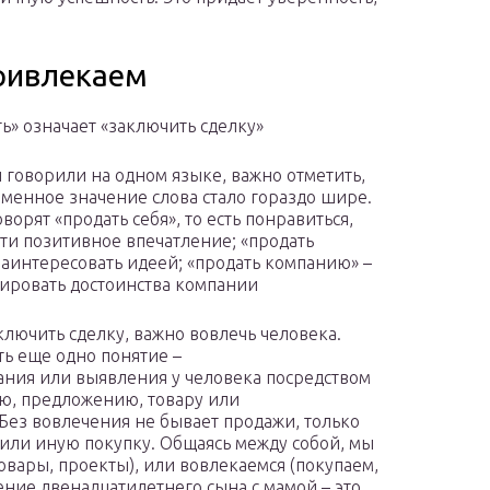
привлекаем
» означает «заключить сделку»
 говорили на одном языке, важно отметить,
еменное значение слова стало гораздо шире.
ворят «продать себя», то есть понравиться,
ти позитивное впечатление; «продать
заинтересовать идеей; «продать компанию» –
ировать достоинства компании
ключить сделку, важно вовлечь человека.
ть еще одно понятие –
ания или выявления у человека посредством
ию, предложению, товару или
Без вовлечения не бывает продажи, только
 или иную покупку. Общаясь между собой, мы
овары, проекты), или вовлекаемся (покупаем,
ние двенадцатилетнего сына с мамой – это