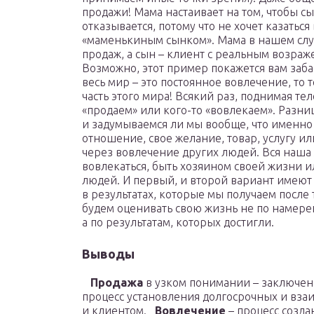
продажи! Мама настаивает на том, чтобы с
отказывается, потому что не хочет казатьс
«маменькиным сынком». Мама в нашем случ
продаж, а сын – клиент с реальным возраж
Возможно, этот пример покажется вам забав
весь мир – это постоянное вовлечение, то
часть этого мира! Всякий раз, поднимая те
«продаем» или кого-то «вовлекаем». Разниц
и задумываемся ли мы вообще, что именно
отношение, свое желание, товар, услугу и
через вовлечение других людей. Вся наша
вовлекаться, быть хозяином своей жизни ил
людей. И первый, и второй вариант имеют
в результатах, которые мы получаем после
будем оценивать свою жизнь не по намере
а по результатам, которых достигли.
Выводы
Продажа
в узком понимании – заключе
процесс установления долгосрочных и вз
и клиентом.
Вовлечение
– процесс созда