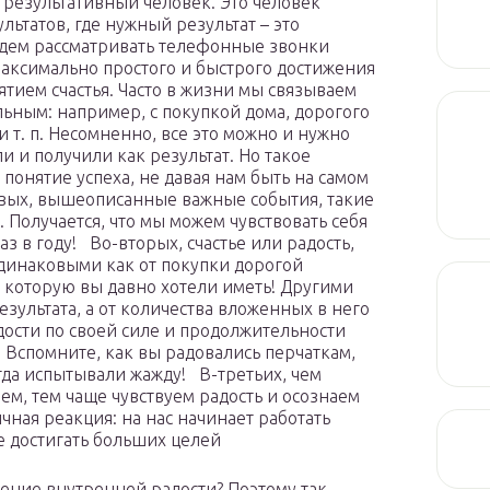
результативный человек. Это человек
татов, где нужный результат – это
удем рассматривать телефонные звонки
максимально простого и быстрого достижения
ятием счастья. Часто в жизни мы связываем
льным: например, с покупкой дома, дорогого
 т. п. Несомненно, все это можно и нужно
ли и получили как результат. Но такое
понятие успеха, не давая нам быть на самом
ервых, вышеописанные важные события, такие
. Получается, что мы можем чувствовать себя
з в году! Во-вторых, счастье или радость,
одинаковыми как от покупки дорогой
, которую вы давно хотели иметь! Другими
езультата, а от количества вложенных в него
дости по своей силе и продолжительности
. Вспомните, как вы радовались перчаткам,
огда испытывали жажду! В-третьих, чем
ем, тем чаще чувствуем радость и осознаем
чная реакция: на нас начинает работать
е достигать больших целей
ущение внутренней радости? Поэтому так