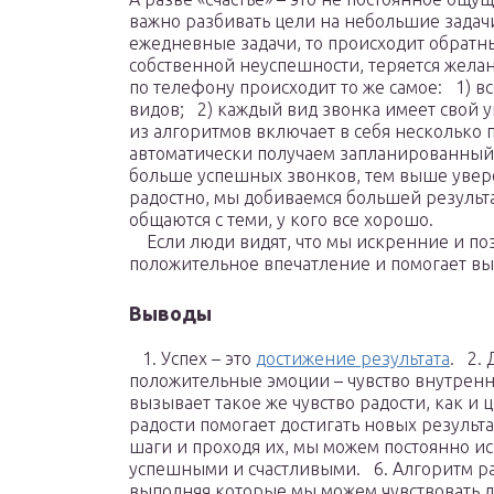
важно разбивать цели на небольшие задач
ежедневные задачи, то происходит обратны
собственной неуспешности, теряется жела
по телефону происходит то же самое: 1) в
видов; 2) каждый вид звонка имеет свой 
из алгоритмов включает в себя несколько
автоматически получаем запланированный р
больше успешных звонков, тем выше увере
радостно, мы добиваемся большей результ
общаются с теми, у кого все хорошо.
Если люди видят, что мы искренние и поз
положительное впечатление и помогает в
Выводы
1. Успех – это
достижение результата
. 2.
положительные эмоции – чувство внутренн
вызывает такое же чувство радости, как и
радости помогает достигать новых результ
шаги и проходя их, мы можем постоянно ис
успешными и счастливыми. 6. Алгоритм ра
выполняя которые мы можем чувствовать л