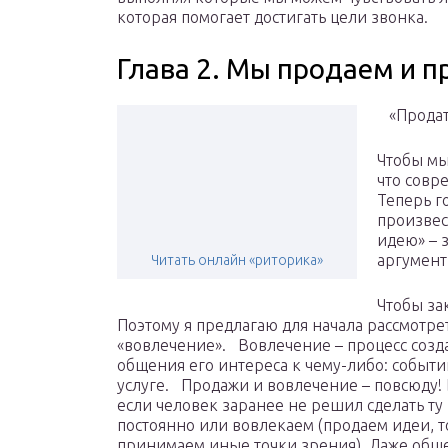
которая помогает достигать цели звонка.
Глава 2. Мы продаем и 
«Продать
Чтобы мы
что совр
Теперь го
произвес
идею» – 
аргумент
Читать онлайн «риторика»
Чтобы за
Поэтому я предлагаю для начала рассмотре
«вовлечение». Вовлечение – процесс созд
общения его интереса к чему-либо: событ
услуге. Продажи и вовлечение – повсюду! 
если человек заранее не решил сделать ту
постоянно или вовлекаем (продаем идеи, т
принимаем иные точки зрения). Даже обще