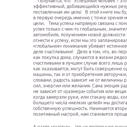
Получается, что Успешный человек – это 
эффективный, добивающийся нужных резуль
поставленная им цель! В этой книге мы б
в первую очередь именно с точки зрения 
цели. Тема успеха напрямую связана с пон
успех только с чем-то глобальным, значите
автомобиля, получением новой должности и
отнести к успеху, если мы это запланирова
«глобальное» понимание убивает истинное 
деле счастливыми! Дело в том, что, во-п
как покупка дома, случаются в жизни редко
счастливыми в лучшем случае всего лишь ра
как оказывается, могут быть совершенно 
машины, так и от приобретения авторучки
словами, радость зависит не от величины р
сил, энергии или желания. Сама эмоция ра
не зависит от «размера» события или вещи
когда замерзли руки, или стакану воды, к
большего числа «мелких целей» мы достига
собственную успешность. Начинается втори
позитивный настрой, нам становится прощ
А разве «счастье» – это не постоянное ощ