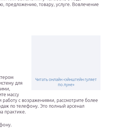
ю, предложению, товару, услуге. Вовлечение
стером
Читать онлайн «эйнштейн гуляет
истему для
по луне»
щими,
те массу
 работу с возражениями, рассмотрите более
одаж по телефону. Это полный арсенал
а практике.
ефону.