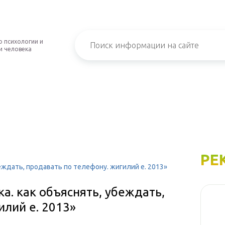
о психологии и
и человека
РЕ
беждать, продавать по телефону. жигилий е. 2013»
а. как объяснять, убеждать,
илий е. 2013»