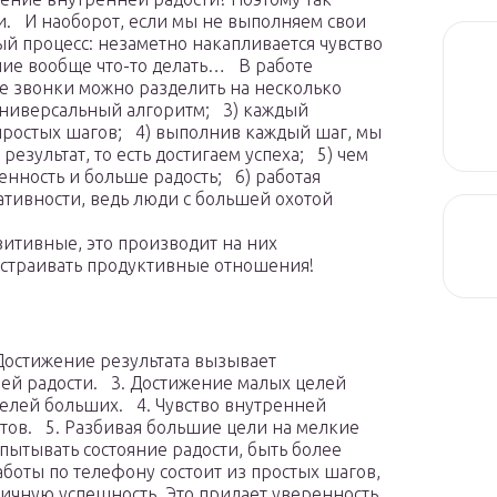
и. И наоборот, если мы не выполняем свои
й процесс: незаметно накапливается чувство
ние вообще что-то делать… В работе
се звонки можно разделить на несколько
универсальный алгоритм; 3) каждый
 простых шагов; 4) выполнив каждый шаг, мы
езультат, то есть достигаем успеха; 5) чем
нность и больше радость; 6) работая
ативности, ведь люди с большей охотой
итивные, это производит на них
ыстраивать продуктивные отношения!
 Достижение результата вызывает
ей радости. 3. Достижение малых целей
 целей больших. 4. Чувство внутренней
атов. 5. Разбивая большие цели на мелкие
пытывать состояние радости, быть более
боты по телефону состоит из простых шагов,
ичную успешность. Это придает уверенность,