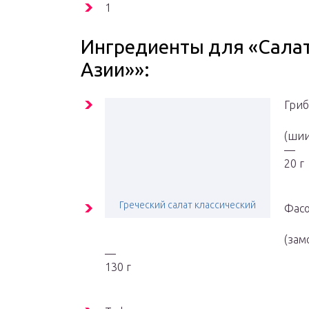
1
Ингредиенты для «Салат
Азии»»:
Гри
(шии
—
20 г
Греческий салат классический
Фасо
(зам
—
130 г