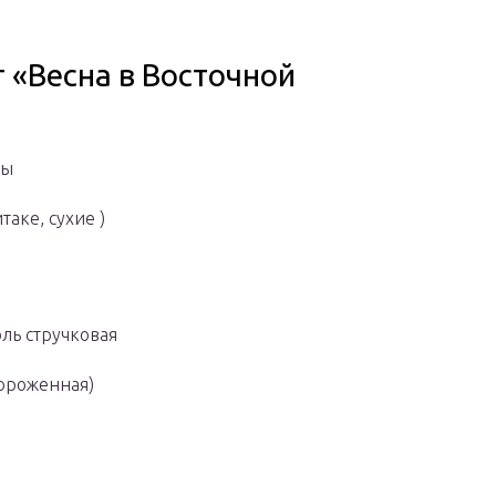
 «Весна в Восточной
бы
таке, сухие )
ль стручковая
ороженная)