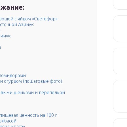
жание:
овощей с яйцом «Светофор»
сточной Азии»»:
:
ии»»:
м
 помидорами
й и огурцом (пошаговые фото)
ковыми шейками и перепёлкой
 пищевая ценность на 100 г
олбасой
есна-краса»