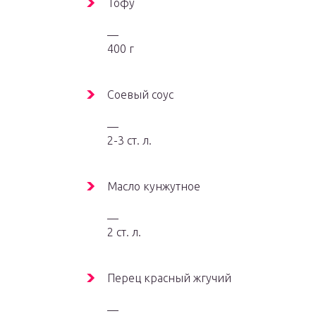
Тофу
—
400 г
Соевый соус
—
2-3 ст. л.
Масло кунжутное
—
2 ст. л.
Перец красный жгучий
—