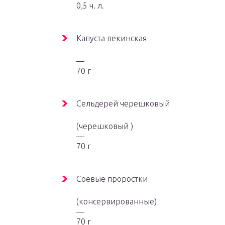
0,5 ч. л.
Капуста пекинская
—
70 г
Сельдерей черешковый
(черешковый )
—
70 г
Соевые проростки
(консервированные)
—
70 г