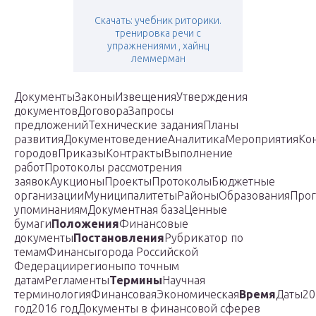
Скачать: учебник риторики.
тренировка речи с
упражнениями , хайнц
леммерман
ДокументыЗаконыИзвещенияУтверждения
документовДоговораЗапросы
предложенийТехнические заданияПланы
развитияДокументоведениеАналитикаМероприятияКо
городовПриказыКонтрактыВыполнение
работПротоколы рассмотрения
заявокАукционыПроектыПротоколыБюджетные
организацииМуниципалитетыРайоныОбразованияПро
упоминаниямДокументная базаЦенные
бумаги
Положения
Финансовые
документы
Постановления
Рубрикатор по
темамФинансыгорода Российской
Федерациирегионыпо точным
датамРегламенты
Термины
Научная
терминологияФинансоваяЭкономическая
Время
Даты20
год2016 годДокументы в финансовой сферев