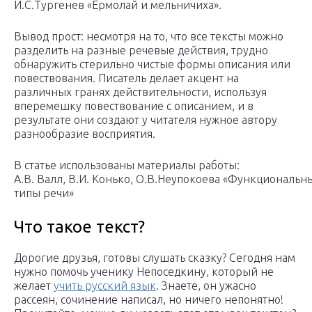
И.С.Тургенев «Ермолай и мельничиха».
Вывод прост: несмотря на то, что все тексты можно
разделить на разные речевые действия, трудно
обнаружить стерильно чистые формы описания или
повествования. Писатель делает акцент на
различных гранях действительности, используя
вперемешку повествование с описанием, и в
результате они создают у читателя нужное автору
разнообразие восприятия.
В статье использованы материалы работы:
А.В. Валл, В.И. Конько, О.В.Неупокоева «Функциональн
типы речи»
Что такое текст?
Дорогие друзья, готовы слушать сказку? Сегодня нам
нужно помочь ученику Непоседкину, который не
желает
учить русский язык
. Знаете, он ужасно
рассеян, сочинение написал, но ничего непонятно!