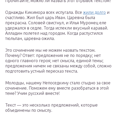
Прочитайте, можно ли назвать этот отрывок текстом?
Однажды Кикимора всех испугала. Все
жили долго
и
счастливо. Жил был царь Иван. Царевна была
прекрасна. Соловей свистнул, и Илья Муромец еле
удержался в седле. Тогда испекли вкусный каравай.
Алладин полетел над городом. Когда распустился
тюльпан, царевна ожила.
Это сочинение мы не можем назвать текстом.
Почему? Ответ: предложения не по порядку; нет
одного главного героя; нет смысла, единой темы;
предложения ничем не связаны между собой, сложно
подготовить устный пересказ текста.
Молодцы, нашему Непоседкину стало стыдно за свое
сочинение. Поможем ему вместе разобраться в этой
теме? Учим русский вместе!
Текст — это несколько предложений, которые
объединены по смыслу.