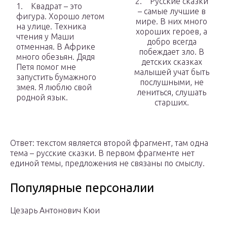
2. Русские сказки
1. Квадрат – это
– самые лучшие в
фигура. Хорошо летом
мире. В них много
на улице. Техника
хороших героев, а
чтения у Маши
добро всегда
отменная. В Африке
побеждает зло. В
много обезьян. Дядя
детских сказках
Петя помог мне
малышей учат быть
запустить бумажного
послушными, не
змея. Я люблю свой
лениться, слушать
родной язык.
старших.
Ответ: текстом является второй фрагмент, там одна
тема – русские сказки. В первом фрагменте нет
единой темы, предложения не связаны по смыслу.
Популярные персоналии
Цезарь Антонович Кюи