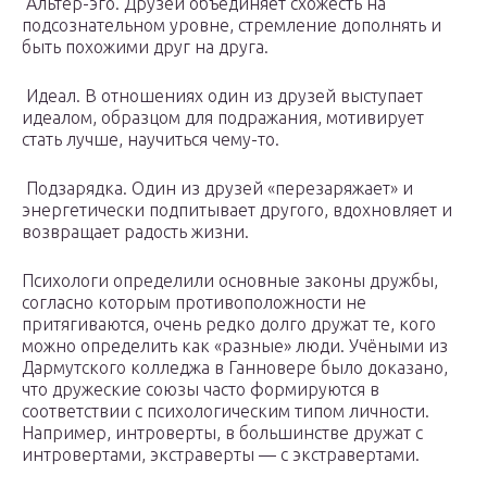
️ Альтер-эго. Друзей объединяет схожесть на
подсознательном уровне, стремление дополнять и
быть похожими друг на друга.
️ Идеал. В отношениях один из друзей выступает
идеалом, образцом для подражания, мотивирует
стать лучше, научиться чему-то.
️ Подзарядка. Один из друзей «перезаряжает» и
энергетически подпитывает другого, вдохновляет и
возвращает радость жизни.
Психологи определили основные законы дружбы,
согласно которым противоположности не
притягиваются, очень редко долго дружат те, кого
можно определить как «разные» люди. Учёными из
Дармутского колледжа в Ганновере было доказано,
что дружеские союзы часто формируются в
соответствии с психологическим типом личности.
Например, интроверты, в большинстве дружат с
интровертами, экстраверты — с экстравертами.