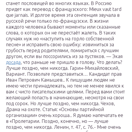
станет пословицей во многих языках. В Россию
придет как перевод с французского: Mieux vaut tard
que jarnais. И долгое время эта сентенция звучала в
русской речи только по-французски. В жизни
каждого человека бывают моменты или сказанные
слова, о которых он не перестаёт жалеть. В таких
случаях нуж но «наступить на горло собственной
песне» и исправить свою ошибку: извиниться за
грубость перед родителями, помириться с лучшим
другом, если вы поссорились из за пустяков. — Экая
досада
, что раньше не пришло в голову. Что делать?
Лучше поздно, чем никогда. Гарин-Михайловский,
Вариант. Позвольте представиться… Кандидат прав
Иван Петрович Камышев.. К пишущим людям не
имею чести принадлежать, но тем не менее явился к
вам с чисто писательскими целями. Перед вами стоит
желающий попасть в начинающие, несмотря на свои
под сорок. Но лучше поздно, чем никогда. Чехов,
Драма на охоте. Статья: «Основы партийной
организации» очень хороша.. Я думаю напечатать ее
в «Пролетарии. Поздно, конечно, но — лучше
поздно, чем никогда. Ленин, т. 47, с. 76.- Мне очень