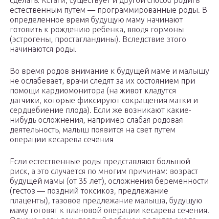
сделать. Кстати, существует и другой способ родить
естественным путем — программированные роды. В
определенное время будущую маму начинают
готовить к рождению ребенка, вводя гормоны
(эстрогены, простагландины). Вследствие этого
начинаются роды.
Во время родов внимание к будущей маме и малышу
не ослабевает, врачи следят за их состоянием при
помощи кардиомонитора (на живот кладутся
датчики, которые фиксируют сокращения матки и
сердцебиение плода). Если же возникают какие-
нибудь осложнения, например слабая родовая
деятельность, малыш появится на свет путем
операции кесарева сечения
Если естественные роды представляют большой
риск, а это случается по многим причинам: возраст
будущей мамы (от 35 лет), осложнения беременности
(гестоз — поздний токсикоз, предлежание
плаценты), тазовое предлежание малыша, будущую
маму готовят к плановой операции кесарева сечения.