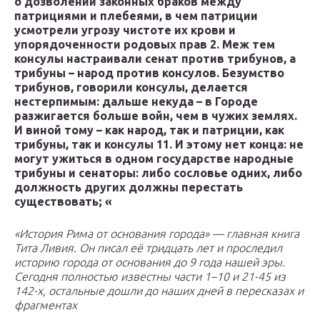
о дозволении законных браков между
патрициями и плебеями, в чем патриции
усмотрели угрозу чистоте их крови и
упорядоченности родовых прав 2. Меж тем
консулы настраивали сенат против трибунов, а
трибуны – народ против консулов. Безумство
трибунов, говорили консулы, делается
нестерпимым: дальше некуда – в Городе
разжигается больше войн, чем в чужих землях.
И виной тому – как народ, так и патриции, как
трибуны, так и консулы 11. И этому нет конца: не
могут ужиться в одном государстве народные
трибуны и сенаторы: либо сословье одних, либо
должность других должны перестать
существовать; «
«История Рима от основания города» — главная книга
Тита Ливия. Он писал её тридцать лет и проследил
историю города от основания до 9 года нашей эры.
Сегодня полностью известны части 1–10 и 21-45 из
142-х, остальные дошли до наших дней в пересказах и
фрагментах