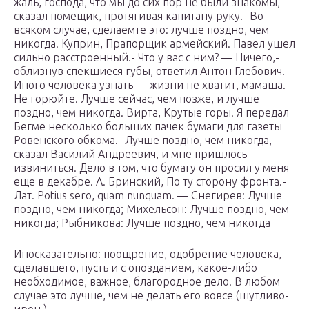
жаль, господа, что мы до сих пор не были знакомы,-
сказал помещик, протягивая капитану руку.- Во
всяком случае, сделаемте это: лучше поздно, чем
никогда. Куприн, Прапорщик армейский. Павел ушел
сильно расстроенный.- Что у вас с ним? — Ничего,-
облизнув спекшиеся губы, ответил Антон Глебович.-
Иного человека узнать — жизни не хватит, мамаша.
Не горюйте. Лучше сейчас, чем позже, и лучше
поздно, чем никогда. Вирта, Крутые горы. Я передал
Бегме несколько больших пачек бумаги для газеты
Ровенского обкома.- Лучше поздно, чем никогда,-
сказал Василий Андреевич, и мне пришлось
извиниться. Дело в том, что бумагу он просил у меня
еще в декабре. А. Бринский, По ту сторону фронта.-
Лат. Potius sero, quam nunquam. — Снегирев: Лучше
поздно, чем никогда; Михельсон: Лучше поздно, чем
никогда; Рыбникова: Лучше поздно, чем никогда
Иносказательно: поощрение, одобрение человека,
сделавшего, пусть и с опозданием, какое-либо
необходимое, важное, благородное дело. В любом
случае это лучше, чем не делать его вовсе (шутливо-