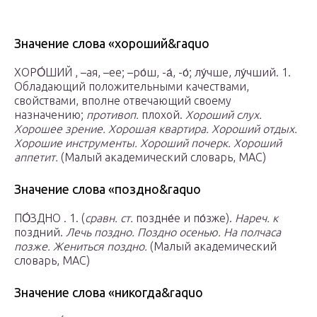
Значение слова «хороший&raquo
ХОРО́ШИЙ , –ая, –ее; –ро́ш, -а́, -о́; лу́чше, лу́чший. 1.
Обладающий положительными качествами,
свойствами, вполне отвечающий своему
назначению;
противоп.
плохой.
Хороший слух.
Хорошее зрение. Хорошая квартира. Хороший отдых.
Хорошие инструменты. Хороший почерк. Хороший
аппетит.
(Малый академический словарь, МАС)
Значение слова «поздно&raquo
ПО́ЗДНО . 1. (
сравн. ст.
поздне́е и по́зже).
Нареч. к
поздний.
Лечь поздно. Поздно осенью. На полчаса
позже. Жениться поздно.
(Малый академический
словарь, МАС)
Значение слова «никогда&raquo