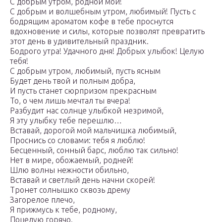
С добрым утром, родной мой!
С добрым и волшебным утром, любимый! Пусть с
бодрящим ароматом кофе в тебе проснутся
вдохновение и силы, которые позволят превратить
этот день в удивительный праздник.
Бодрого утра! Удачного дня! Добрых улыбок! Целую
тебя!
С добрым утром, любимый, пусть ясным
Будет день твой и полным добра,
И пусть станет сюрпризом прекрасным
То, о чем лишь мечтал ты вчера!
Разбудит нас солнце улыбкой незримой,
Я эту улыбку тебе перешлю…
Вставай, дорогой мой мальчишка любимый,
Проснись со словами: тебя я люблю!
Бесценный, сонный барс, люблю так сильно!
Нет в мире, обожаемый, родней!
Шлю волны нежности обильно,
Вставай и светлый день начни скорей!
Тронет солнышко сквозь дрему
Загорелое плечо,
Я прижмусь к тебе, родному,
Поцелую горячо.