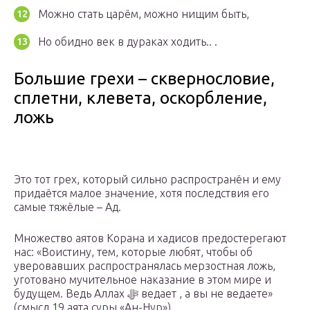
Можно стать царём, можно нищим быть,
Но обидно век в дураках ходить.. .
Большие грехи – сквернословие,
сплетни, клевета, оскорбление,
ложь
Это тот грех, который сильно распространён и ему
придаётся малое значение, хотя последствия его
самые тяжёлые – Ад.
Множество аятов Корана и хадисов предостерегают
нас: «Воистину, тем, которые любят, чтобы об
уверовавших распространялась мерзостная ложь,
уготовано мучительное наказание в этом мире и
будущем. Ведь Аллах ﷻ ведает , а вы не ведаете»
(смысл 19 аята суры «Ан-Нур»).