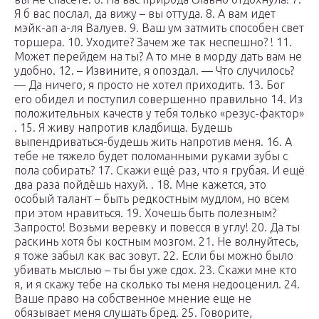
Я б вас послал, да вижу – вы оттуда. 8. А вам идет
мэйк-ап а-ля Валуев. 9. Ваш ум затмить способен свет
торшера. 10. Уходите? Зачем же так неспешно? ! 11.
Может перейдем на ты? А то мне в морду дать вам не
удобно. 12. – Извините, я опоздал. — Что случилось?
— Да ничего, я просто не хотел приходить. 13. Бог
его обидел и поступил совершенно правильно 14. Из
положительных качеств у тебя только «резус-фактор»
. 15. Я живу напротив кладбища. Будешь
выпендриваться-будешь жить напротив меня. 16. А
тебе не тяжело будет поломанными руками зубы с
пола собирать? 17. Скажи ещё раз, что я грубая. И ещё
два раза пойдёшь нахуй. . 18. Мне кажется, это
особый талант – быть редкостным мудлом, но всем
при этом нравиться. 19. Хочешь быть полезным?
Запросто! Возьми веревку и повесся в углу! 20. Да ты
раскинь хотя бы костным мозгом. 21. Не волнуйтесь,
я тоже забыл как вас зовут. 22. Если бы можно было
убивать мыслью – ты бы уже сдох. 23. Скажи мне кто
я, и я скажу тебе на сколько ты меня недооценил. 24.
Ваше право на собственное мнение еще не
обязывает меня слушать бред. 25. Говорите,