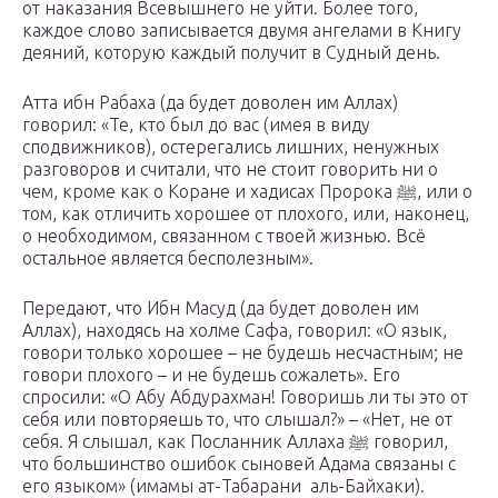
от наказания Всевышнего не уйти. Более того,
каждое слово записывается двумя ангелами в Книгу
деяний, которую каждый получит в Судный день.
Атта ибн Рабаха (да будет доволен им Аллах)
говорил: «Те, кто был до вас (имея в виду
сподвижников), остерегались лишних, ненужных
разговоров и считали, что не стоит говорить ни о
чем, кроме как о Коране и хадисах Пророка ﷺ, или о
том, как отличить хорошее от плохого, или, наконец,
о необходимом, связанном с твоей жизнью. Всё
остальное является бесполезным».
Передают, что Ибн Масуд (да будет доволен им
Аллах), находясь на холме Сафа, говорил: «О язык,
говори только хорошее – не будешь несчастным; не
говори плохого – и не будешь сожалеть». Его
спросили: «О Абу Абдурахман! Говоришь ли ты это от
себя или повторяешь то, что слышал?» – «Нет, не от
себя. Я слышал, как Посланник Аллаха ﷺ говорил,
что большинство ошибок сыновей Адама связаны с
его языком» (имамы ат-Табарани аль-Байхаки).