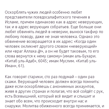
Оскорблять чужих людей особенно любят
представители псевдосалафитского течения в
Исламе, причем одинаково как в адрес неверующих,
так и в адрес верующих собратьев. Еще больше они
любят обвинять людей в неверии, вынося такфир по
любому поводу, даже не зная человека. Однако это
обвинение возвращается в их адрес: «Когда один
человек окликнет другого словом «неверующий»
или «враг Аллаха ﷻ», а он не будет таковым, то его
слова вернутся к нему самому» (имам аль-Бухари.
«Китаб уль-Адаб», 6045; имам Муслим. «Китаб уль-
Иман», 61).
Как говорят старики, сто раз подумай – один раз
скажи. Верующий человек должен всегда помнить:
даже если оскорбляешь с анонимных аккаунтов,
живя в других странах и полагая, что всё сойдёт с рук,
есть Всевышний, который всё видит и слышит и
знает обо всем, что происходит внутри нас и
снаружи. Молитва обиженного всегда принимается, и