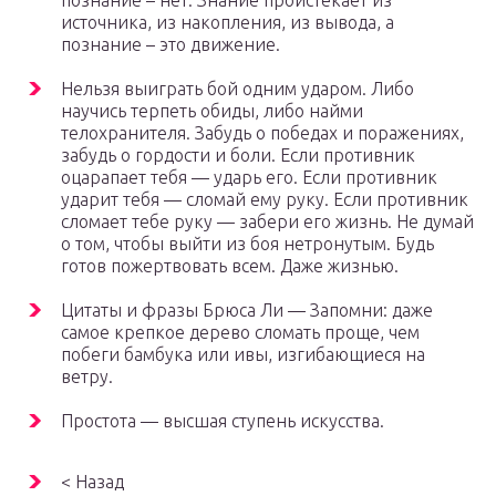
познание – нет. Знание проистекает из
источника, из накопления, из вывода, а
познание – это движение.
Нельзя выиграть бой одним ударом. Либо
научись терпеть обиды, либо найми
телохранителя. Забудь о победах и поражениях,
забудь о гордости и боли. Если противник
оцарапает тебя — ударь его. Если противник
ударит тебя — сломай ему руку. Если противник
сломает тебе руку — забери его жизнь. Не думай
о том, чтобы выйти из боя нетронутым. Будь
готов пожертвовать всем. Даже жизнью.
Цитаты и фразы Брюса Ли — Запомни: даже
самое крепкое дерево сломать проще, чем
побеги бамбука или ивы, изгибающиеся на
ветру.
Простота — высшая ступень искусства.
< Назад