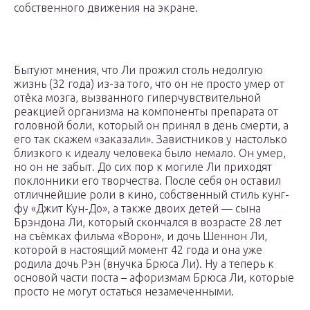
собственного движения на экране.
Бытуют мнения, что Ли прожил столь недолгую
жизнь (32 года) из-за того, что он не просто умер от
отёка мозга, вызванного гиперчувствительной
реакцией организма на компоненты препарата от
головной боли, который он принял в день смерти, а
его так скажем «заказали». Завистников у настолько
близкого к идеалу человека было немало. Он умер,
но он не забыт. До сих пор к могиле Ли приходят
поклонники его творчества. После себя он оставил
отличнейшие роли в кино, собственный стиль кунг-
фу «Джит Кун-До», а также двоих детей — сына
Брэндона Ли, который скончался в возрасте 28 лет
на съёмках фильма «Ворон», и дочь Шеннон Ли,
которой в настоящий момент 42 года и она уже
родила дочь Рэн (внучка Брюса Ли). Ну а теперь к
основой части поста – афоризмам Брюса Ли, которые
просто не могут остаться незамеченными.