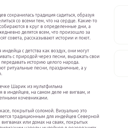
ев сохранилась традиция садиться, образуя
елиться со всеми тем, что на сердце. Какие-то
собираются в круг в определенные дни, а
жедневно делятся всем, что произошло за
осят совета, рассказывают истории и поют.
 индейца с детства как воздух, они могут
ивать с природой через песни, выражать свои
 передавать историю целого народа.
ют ритуальные песни, праздничные, а у
.
печке Шарик из мультфильма
я в индейцев, на самом деле не вигвам, и
тепными кочевниками.
касе, покрытый соломой. Визуально это
ляется традиционным для индейцев Северной
 вигвамах или домах на сваях, покрытых
ивилизации народы индейцев в резервациях