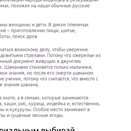
омах, похожих на наши обычные русские
амы женщины и дети. В диких племенах
евне – приготовление пищи, шитье,
боты, поиск дров
учаться воинскому делу, чтобы уверенно
 ядовитыми стрелами. Потому что ожерелье из
енный документ живущих в джунглях
. Шаманами становятся только мальчики,
вои знания, но после его смерти шаманом
е ученик, потому что считается, что вместе с
е знания шамана.
 охоте, а в семьях, которые занимаются
каши, рис, курица, индейка и, естественно,
ы и кукурузы. Особое место занимают в
пы и сушёные лесные ягоды.
ериальным выбирай