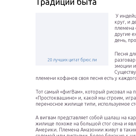
Традиции быта
У индейц
круг, и д
племена 
другие е
день, пр
Песня для
разговар
20 лучших цитат брюс ли
эмоции и
Существу
племени кофанов своя песня есть у каждого
Тот самый «фигВам», который рисовал на 
«Простоквашино» и, какой мы строим, игра
переносное жилище типи, используемое с
А вигвам представляет собой шалаш на кар
жилище похоже на большой стог сена и яв
Америки. Племена Амазонии живут в таких
соломой или листьями. Более близкие к ц