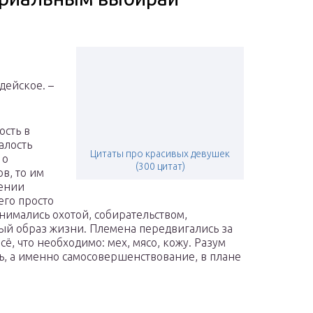
ндейское. –
ость в
алость
Цитаты про красивых девушек
 о
(300 цитат)
в, то им
жении
его просто
нимались охотой, собирательством,
ый образ жизни. Племена передвигались за
ё, что необходимо: мех, мясо, кожу. Разум
ь, а именно самосовершенствование, в плане