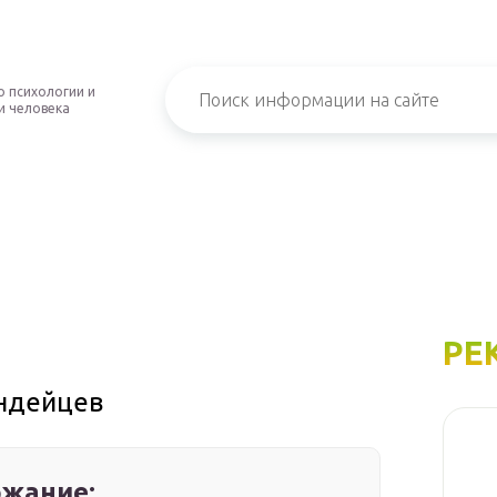
о психологии и
и человека
РЕ
индейцев
жание: