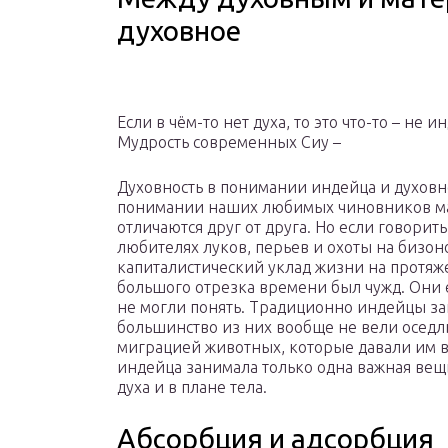
духовное
Если в чём-то нет духа, то это что-то – не и
Мудрость современных Сиу –
Духовность в понимании индейца и духовн
понимании наших любимых чиновников м
отличаются друг от друга. Но если говорить
любителях луков, перьев и охоты на бизоно
капиталистический уклад жизни на протя
большого отрезка времени был чужд. Они 
не могли понять. Традиционно индейцы за
большинство из них вообще не вели оседл
миграцией животных, которые давали им вс
индейца занимала только одна важная вещ
духа и в плане тела.
Абсорбция и адсорбция