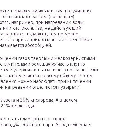
почти неразделимых явления, получивших
 от латинского sorbeo (поглощать),
тся, например, при нагревании воды
е или кастрюле. Газ, не действующий
и на жидкость, может, тем не менее,
ься ею при соприкосновении с ней. Такое
называется абсорбцией.
лощении газов твердыми мелкозернистыми
стыми телами большая их часть плотно
ется и удерживается на поверхности пор или
не распределяется по всему объему. В этом
 явления можно наблюдать при кипячении
ри нагревании отделяются пузырьки.
 азота и 36% кислорода. А в целом
 21% кислорода.
ет стать влажной из-за своих
 воздуха водяного пара. А сода выступает