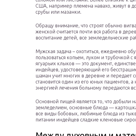
США, например племена навахо, живут в д
срубы или мазанки.
Обращу внимание, что строят обычно вигв
женской считается почти вся работа в дер
воспитание детей, все земледельческие ра
Мужская задача – охотиться, ежедневно об
пользоваться копьем, луком и трубочкой с
ягуарьих клыков — это документ, единств
индейцев, удостоверяющий его бесстрашие
шаман учит многих в деревне и передает с
становится один из его юных пациентов, а н
энергией лечения больному передаются вс
Основной пищей является то, что добыли на
земледелием, основные блюда — картошка, 
все виды бобовых, любимые блюда из тыкв
питании индейцев сладкие кленовые сиро
Между духовным и мат