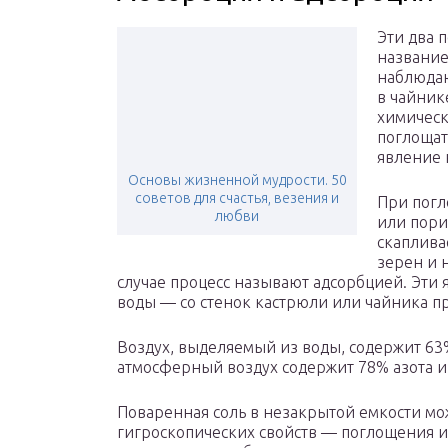
Эти два 
название
наблюдаю
в чайник
химическ
поглощат
явление 
Основы жизненной мудрости. 50
советов для счастья, везения и
При пог
любви
или пори
скаплива
зерен и 
случае процесс называют адсорбцией. Эти
воды — со стенок кастрюли или чайника п
Воздух, выделяемый из воды, содержит 63%
атмосферный воздух содержит 78% азота и
Поваренная соль в незакрытой емкости мож
гигроскопических свойств — поглощения из