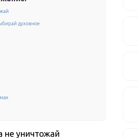
ожай
ыбирай духовное
ьмах
а не уничтожай