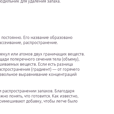
олодильник для удаления запаха.
 постоянно. Его название образовано
рассеивание, распространение.
екул или атомов двух граничащих веществ.
ди поперечного сечения тела (объему),
шиваемых веществ. Если есть разница
аспространения (градиент) — от горячего
оизвольное выравнивание концентраций
и распространении запахов. Благодаря
жно понять, что готовится. Как известно,
примешивают добавку, чтобы легче было