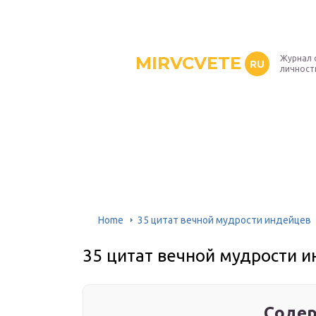
MIRVCVETE
Журнал 
RU
личност
Home
35 цитат вечной мудрости индейцев
35 цитат вечной мудрости 
Содер