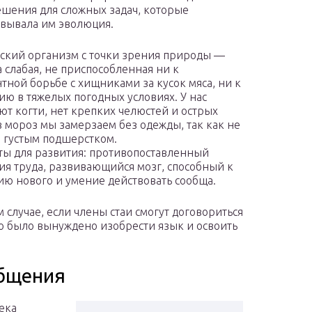
шения для сложных задач, которые
вывала им эволюция.
ский организм с точки зрения природы —
а слабая, не приспособленная ни к
тной борьбе с хищниками за кусок мяса, ни к
ю в тяжелых погодных условиях. У нас
уют когти, нет крепких челюстей и острых
в мороз мы замерзаем без одежды, так как не
 густым подшерстком.
ы для развития: противопоставленный
я труда, развивающийся мозг, способный к
ю нового и умение действовать сообща.
 случае, если члены стаи смогут договориться
во было вынуждено изобрести язык и освоить
бщения
ека