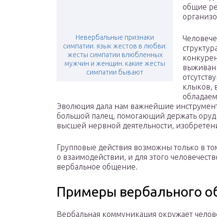
общие ре
организо
Невербальные признаки
Человече
симпатии. язык жестов в любви:
структур
жесты симпатии влюбленных
конкурен
мужчин и женщин. какие жесты
выживани
симпатии бывают
отсутств
клыков, 
обладаем
Эволюция дала нам важнейшие инструмент
большой палец, помогающий держать оруди
высшей нервной деятельности, изобретени
Групповые действия возможны только в том
о взаимодействии, и для этого человечест
вербальное общение.
Примеры вербального о
Вербальная коммуникация окружает челов