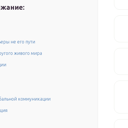
жание:
еры не его пути
ругого живого мира
ции
рбальной коммуникации
ция