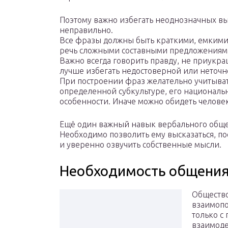
Поэтому важно избегать неоднозначных вы
неправильно.
Все фразы должны быть краткими, емкими
речь сложными составными предложениям
Важно всегда говорить правду, не приукра
лучше избегать недостоверной или неточ
При построении фраз желательно учитыват
определенной субкультуре, его национально
особенности. Иначе можно обидеть человек
Ещё один важный навык вербального общ
Необходимо позволить ему высказаться, по
и уверенно озвучить собственные мысли.
Необходимость общени
Общество
взаимопо
только с
взаимоде