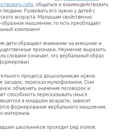
ствовать себя
, общаться и взаимодействовать
и людьми. Развивать его нужно у детей с
ского возраста. Малышам свойственно
-образное мышление, то есть преобладает
льный компонент
е дети обращают внимание на внешние и
существенные признаки. Неумение выразить
ль словами означает, что вербальный образ
сформирован
ительного процесса дошкольникам нужно
е загадок, пересказ мультфильмов. Они
чки, объяснять значение поговорок и
ет способность пересказывать смысл
вшегося в младшем возрасте, зависит
ается формирование вербального мышления,
го материала.
адших школьников проходит ряд этапов.