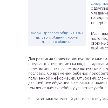
совершен
с другим
младенче
наглядно
неверба
Формы делового общения. язык
Маленьки
делового общения. нормы
часто не
делового общения
свою мыс
ещё не 
Для развития словесно-логического мысл
предлагать сочинение сказок, разгадывани
должны решать несложные логические зада
пословиц. Со временем ребёнок приобрета
полученной информации. От уровня, сложи
дальнейшее обучение. Чем раньше начин
тем легче даётся ребёнку усвоение учебно
Развитие мыслительной деятельности у мл