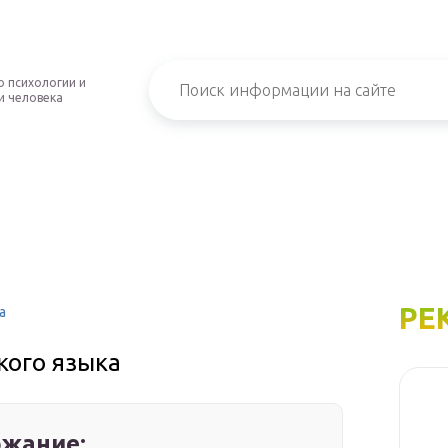
о психологии и
и человека
РЕ
а
кого языка
жание: