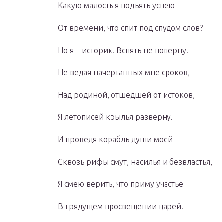
Какую малость я подъять успею
От времени, что спит под спудом слов?
Но я – историк. Вспять не поверну.
Не ведая начертанных мне сроков,
Над родиной, отшедшей от истоков,
Я летописей крылья разверну.
И проведя корабль души моей
Сквозь рифы смут, насилья и безвластья,
Я смею верить, что приму участье
В грядущем просвещении царей.