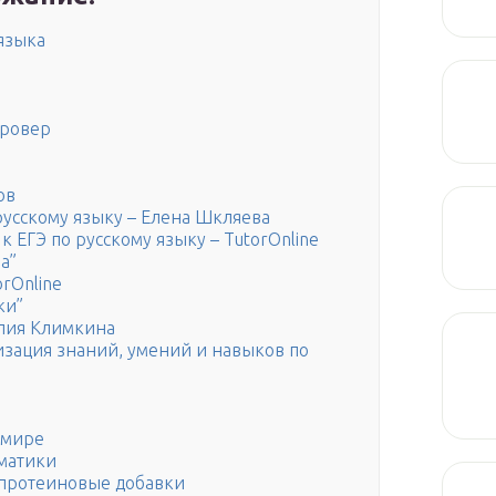
языка
аровер
ов
русскому языку – Елена Шкляева
 ЕГЭ по русскому языку – TutorOnline
а”
rOnline
ки”
Юлия Климкина
изация знаний, умений и навыков по
 мире
мматики
ь протеиновые добавки