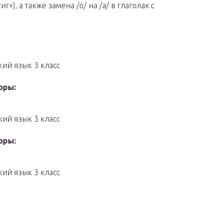
), а также замена /о/ на /а/ в глаголах с
кий язык 3 класс
оры:
кий язык 3 класс
оры:
кий язык 3 класс