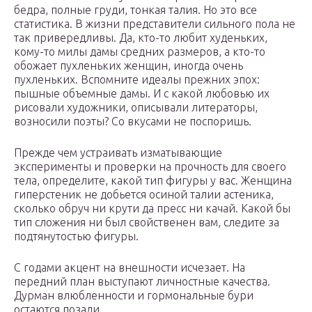
бедра, полные груди, тонкая талия. Но это все
статистика. В жизни представители сильного пола не
так привередливы. Да, кто-то любит худеньких,
кому-то милы дамы средних размеров, а кто-то
обожает пухленьких женщин, иногда очень
пухленьких. Вспомните идеалы прежних эпох:
пышные объемные дамы. И с какой любовью их
рисовали художники, описывали литераторы,
возносили поэты? Со вкусами не поспоришь.
Прежде чем устраивать изматывающие
эксперименты и проверки на прочность для своего
тела, определите, какой тип фигуры у вас. Женщина
гиперстеник не добьется осиной талии астеника,
сколько обруч ни крути да пресс ни качай. Какой бы
тип сложения ни был свойственен вам, следите за
подтянутостью фигуры.
С годами акцент на внешности исчезает. На
передний план выступают личностные качества.
Дурман влюбленности и гормональные бури
остаются позади.