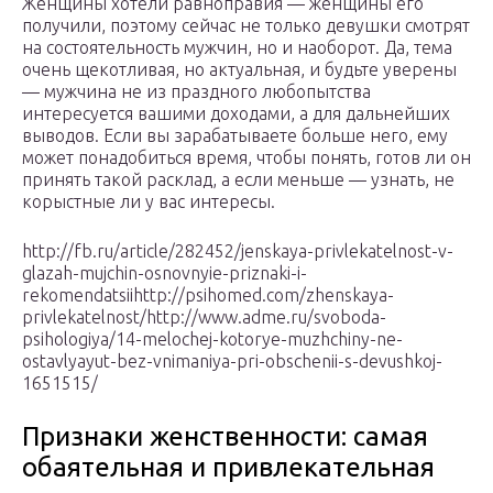
Женщины хотели равноправия — женщины его
получили, поэтому сейчас не только девушки смотрят
на состоятельность мужчин, но и наоборот. Да, тема
очень щекотливая, но актуальная, и будьте уверены
— мужчина не из праздного любопытства
интересуется вашими доходами, а для дальнейших
выводов. Если вы зарабатываете больше него, ему
может понадобиться время, чтобы понять, готов ли он
принять такой расклад, а если меньше — узнать, не
корыстные ли у вас интересы.
http://fb.ru/article/282452/jenskaya-privlekatelnost-v-
glazah-mujchin-osnovnyie-priznaki-i-
rekomendatsiihttp://psihomed.com/zhenskaya-
privlekatelnost/http://www.adme.ru/svoboda-
psihologiya/14-melochej-kotorye-muzhchiny-ne-
ostavlyayut-bez-vnimaniya-pri-obschenii-s-devushkoj-
1651515/
Признаки женственности: самая
обаятельная и привлекательная