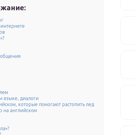
жание:
ог
 интернете
ов
»?
 общения
елем
м языке, диалоги
ийском, которые помогают растопить лед
ор на английском
ла»?
?