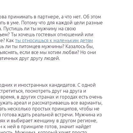
това принимать в партнере, а что нет. Об этом
ть в уме. Потому что для каждой цели разные
а. Пустишь ли ты мужчину на свою
ьем? Ты хочешь гостевых отношений или
те? Как
ты относишься к маленьким детям
шь ли ты питомцев мужчины? Казалось бы,
ыяснять, если все мы хотим любви? Но они
атичных друг другу людей.
дних и иностранных кандидатов. С одной
третиться, посмотреть друг на друга и
время, в других странах и городах есть очень
ужать ареал и рассматриваешь все варианты,
ать несколько простых принципов, чтобы не
ы готова ждать реальной встречи. Мужчина из
иях и выбирает женщину в другом регионе,
н к ней в принципе готов, значит найдет
ьность. Мужчина, который хочет просто