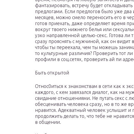
фантазировать, встречу будет откладыват
предлогами. Если предлогов было уже два
месяцев, можно смело переносить его в чер
готов приехать, даже определяет время при
вокруг твоего нижнего белья или сексуальн
узко направленной целью-секс. Готова ли 
сразу прояснять с мужчиной, как он видит
чтобы ты переехала, чем ты можешь занимат
то культурные различия? Проверить тот ли 
профили в соц.сетях, проверить ай пи адре
Быть открытой
Относ0иться к знакомствам в сети как к эк
каждого, с кем завязался диалог, как на м
свидание отношениями. Не путать секс с л
обесценивать человека сразу, но в то же вр
нравится. Адекватный человек услышит и 
продолжить делать то, что тебе не нравитс
в общении.