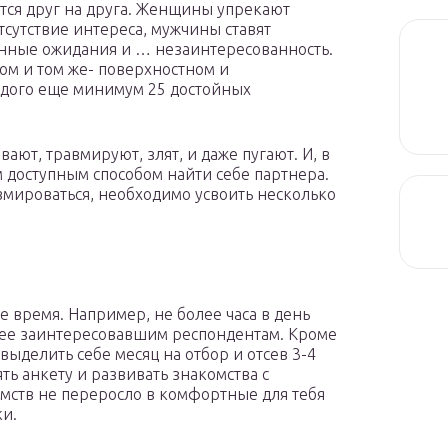
тся друг на друга. Женщины упрекают
тсутствие интереса, мужчины ставят
нные ожидания и … незаинтересованность.
ном и том же- поверхностном и
ждого еще минимум 25 достойных
ают, травмируют, злят, и даже пугают. И, в
м доступным способом найти себе партнера.
авмироваться, необходимо усвоить несколько
е время. Например, не более часа в день
лее заинтересовавшим респондентам. Кроме
выделить себе месяц на отбор и отсев 3-4
ть анкету и развивать знакомства с
омств не переросло в комфортные для тебя
ки.