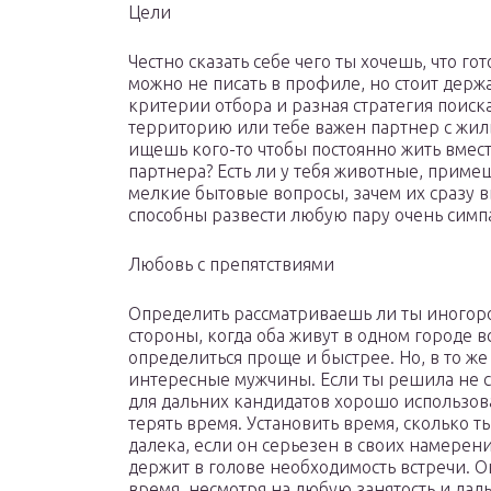
Цели
Честно сказать себе чего ты хочешь, что го
можно не писать в профиле, но стоит держа
критерии отбора и разная стратегия поиск
территорию или тебе важен партнер с жил
ищешь кого-то чтобы постоянно жить вмес
партнера? Есть ли у тебя животные, приме
мелкие бытовые вопросы, зачем их сразу в
способны развести любую пару очень симп
Любовь с препятствиями
Определить рассматриваешь ли ты иногоро
стороны, когда оба живут в одном городе вс
определиться проще и быстрее. Но, в то же 
интересные мужчины. Если ты решила не с
для дальних кандидатов хорошо использов
терять время. Установить время, сколько т
далека, если он серьезен в своих намерен
держит в голове необходимость встречи. О
время, несмотря на любую занятость и дал