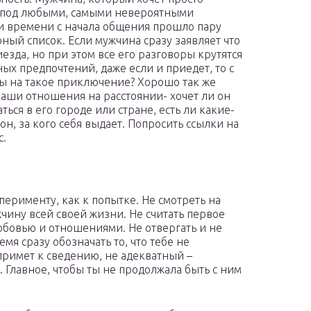
ь под любыми, самыми невероятными
 и времени с начала общения прошло пару
ный список. Если мужчина сразу заявляет что
езда, но при этом все его разговоры крутятся
ых предпочтений, даже если и приедет, то с
ты на такое приключение? Хорошо так же
 ваши отношения на расстоянии- хочет ли он
ься в его городе или стране, есть ли какие-
он, за кого себя выдает. Попросить ссылки на
с.
сперименту, как к попытке. Не смотреть на
ужчину всей своей жизни. Не считать первое
юбовью и отношениями. Не отвергать и не
емя сразу обозначать то, что тебе не
примет к сведению, не адекватный –
я. Главное, чтобы ты не продолжала быть с ним