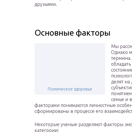
друзьями.
Основные факторы
Мы рассм
Однако м
термина.
обладать 
состояни
психолог
делят на
субъекти
Психическое здоровье
понятием
семье и 
факторами понимаются личностные особен
сформированы в процессе его взаимодейст
Некоторые ученые разделяют факторы эмо
категории: