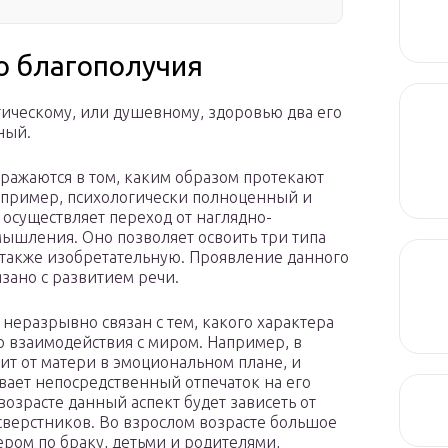
о благополучия
гическому, или душевному, здоровью два его
ный.
тражаются в том, каким образом протекают
апример, психологически полноценный и
осуществляет переход от наглядно-
мышления. Оно позволяет освоить три типа
а также изобретательную. Проявление данного
язано с развитием речи.
н неразрывно связан с тем, какого характера
о взаимодействия с миром. Например, в
ит от матери в эмоциональном плане, и
ает непосредственный отпечаток на его
озрасте данный аспект будет зависеть от
сверстников. Во взрослом возрасте большое
ром по браку, детьми и родителями,