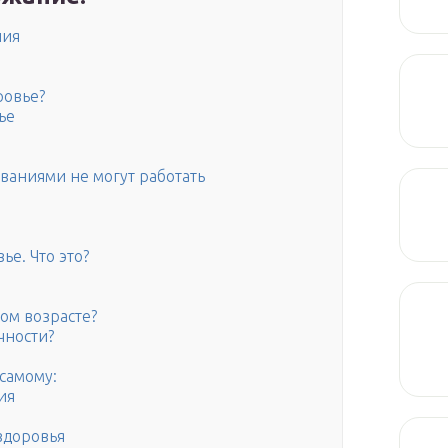
чия
ровье?
ье
ваниями не могут работать
ье. Что это?
ом возрасте?
чности?
самому:
ия
здоровья