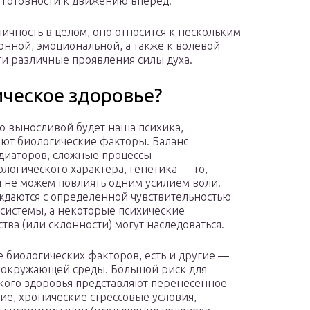
и готовности к движению вперед.
ичность в целом, оно относится к нескольким
онной, эмоциональной, а также к волевой
ти различные проявления силы духа.
ическое здоровье?
о выносливой будет наша психика,
ют биологические факторы. Баланс
иаторов, сложные процессы
логического характера, генетика — то,
ы не можем повлиять одним усилием воли.
даются с определенной чувствительностью
системы, а некоторые психические
ства (или склонности) могут наследоваться.
е биологических факторов, есть и другие —
окружающей среды. Большой риск для
кого здоровья представляют перенесенное
ие, хронические стрессовые условия,