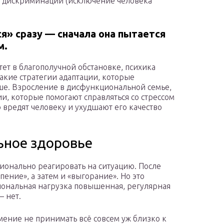
 дискриминации (исключение человека
я» сразу — сначала она пытается
м.
стет в благополучной обстановке, психика
акие стратегии адаптации, которые
чше. Взросление в дисфункциональной семье,
и, которые помогают справляться со стрессом
 вредят человеку и ухудшают его качество
ьное здоровье
ионально реагировать на ситуацию. После
пение», а затем и «выгорание». Но это
циональная нагрузка повышенная, регулярная
– нет.
ение не принимать всё совсем уж близко к