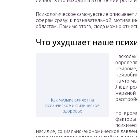
личность его находится в состоянии роста 
Психологическое самочувствие описывает л
сферам сразу: к познавательной, мотиваци
областям. Помимо этого, сюда можно отнес
Что ухудшает наше псих
Наскольк
определя
нейромед
нейробио
на что м
Люди рож
нервной 
расстрой
Как музыка влияет на
психическое и физическое
здоровье
Но, кром
факторы 
психичес
насилие, социально-экономическое давлен