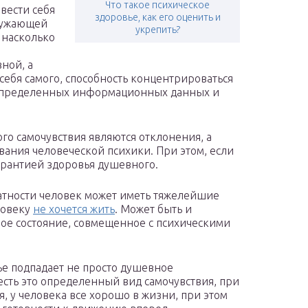
Что такое психическое
вести себя
здоровье, как его оценить и
кружающей
укрепить?
, насколько
ной, а
себя самого, способность концентрироваться
 определенных информационных данных и
о самочувствия являются отклонения, а
вания человеческой психики. При этом, если
гарантией здоровья душевного.
атности человек может иметь тяжелейшие
ловеку
не хочется жить
. Может быть и
ое состояние, совмещенное с психическими
е подпадает не просто душевное
 есть это определенный вид самочувствия, при
, у человека все хорошо в жизни, при этом