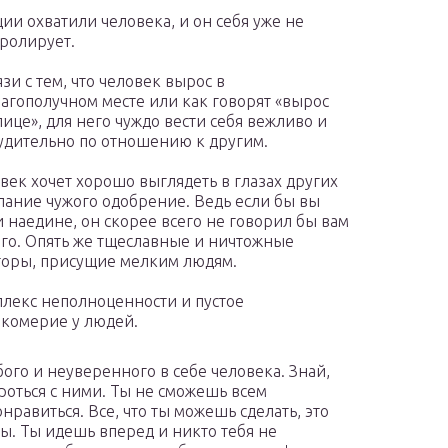
ии охватили человека, и он себя уже не
ролирует.
язи с тем, что человек вырос в
агополучном месте или как говорят «вырос
лице», для него чуждо вести себя вежливо и
удительно по отношению к другим.
век хочет хорошо выглядеть в глазах других
лание чужого одобрение. Ведь если бы вы
 наедине, он скорее всего не говорил бы вам
го. Опять же тщеславные и ничтожные
оры, присущие мелким людям.
лекс неполноценности и пустое
комерие у людей.
бого и неуверенного в себе человека. Знай,
ороться с ними. Ты не сможешь всем
нравиться. Все, что ты можешь сделать, это
ты. Ты идешь вперед и никто тебя не