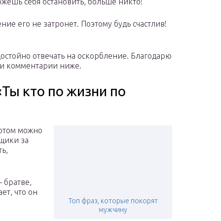
ожешь себя остановить, больше никто!
ние его не затронет. Поэтому будь счастлив!
 достойно отвечать на оскорбление. Благодарю
ои комментарии ниже.
«Ты кто по жизни по
потом можно
мщики за
ь,
– братве,
ет, что он
Топ фраз, которые покорят
мужчину