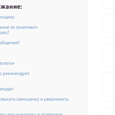
жание:
женщину
жизни по понятиям?»
ушку?
 общении?
золото»
с рекомендуют
ануда!»
овысить самооценку и уверенность
ли сами нуждались в поддержке