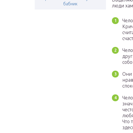
бабник
люди хам
Чело
Крич
счит
счас
Чело
друг
собо
Они 
нрав
спок
Чело
знач
чест
любя
Что 
здес