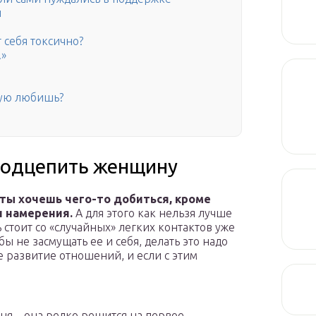
ы
 себя токсично?
!»
рую любишь?
 подцепить женщину
 ты хочешь чего-то добиться, кроме
и намерения.
А для этого как нельзя лучше
стоит со «случайных» легких контактов уже
бы не засмущать ее и себя, делать это надо
 развитие отношений, и если с этим
ня – она редко решится на первое