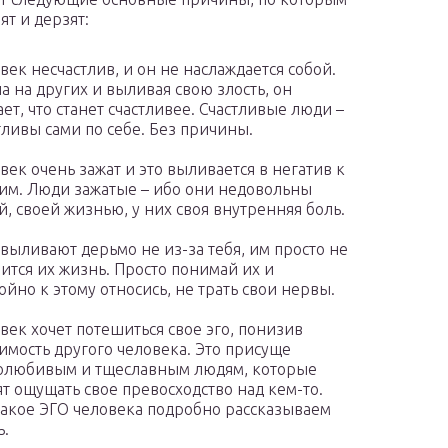
ят и дерзят:
век несчастлив, и он не наслаждается собой.
а на других и выливая свою злость, он
ает, что станет счастливее. Счастливые люди –
тливы сами по себе. Без причины.
век очень зажат и это выливается в негатив к
им. Люди зажатые – ибо они недовольны
й, своей жизнью, у них своя внутренняя боль.
выливают дерьмо не из-за тебя, им просто не
ится их жизнь. Просто понимай их и
ойно к этому относись, не трать свои нервы.
век хочет потешиться свое эго, понизив
имость другого человека. Это присуще
олюбивым и тщеславным людям, которые
т ощущать свое превосходство над кем-то.
такое ЭГО человека подробно рассказываем
ь.