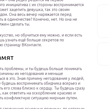
то инициатива с их стороны воспринимается
жет зацепить девушка, так это своим
дом. Она весь вечер наряжается перед
ть в одиночестве? Конечно, нет. Но она не
лжен сделать ты.
усство, но обучиться ему можно, и если есть
ешь узнать ещё больше секретов по
ю страницу ВКонтакте.
амят
ть проблемы, и ты будешь больше понимать
ричины их негодования и меньше
ься в это. Зная причину негодования у людей,
е будешь воспринимать обидчика всерьез и
ь его слова близко к сердцу. Ты будешь сразу
, как ответить на оскорбление красиво и
ть конфликтную ситуацию мирным путем.
т следующие основные причины, по которым