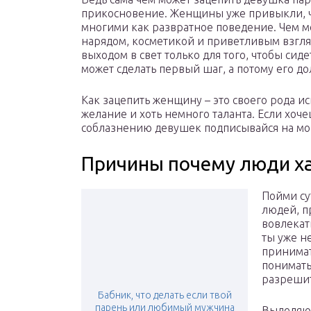
прикосновение. Женщины уже привыкли, ч
многими как развратное поведение. Чем мо
нарядом, косметикой и приветливым взгля
выходом в свет только для того, чтобы сиде
может сделать первый шаг, а потому его до
Как зацепить женщину – это своего рода иск
желание и хоть немного таланта. Если хоч
соблазнению девушек подписывайся на мо
Причины почему люди х
Пойми су
людей, п
вовлекат
ты уже н
принимат
понимать
разреши
Бабник, что делать если твой
парень или любимый мужчина
Выделяю