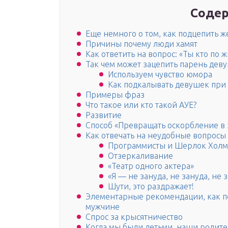
Содер
Еще немного о том, как подцепить 
Причины почему люди хамят
Как ответить на вопрос: «Ты кто по 
Так чем может зацепить парень дев
Используем чувство юмора
Как подкалывать девушек при
Примеры фраз
Что такое или кто такой АУЕ?
Развитие
Способ «Превращать оскорбление в 
Как отвечать на неудобные вопросы
Программисты и Шерлок Холм
Отзеркаливание
«Театр одного актера»
«Я — не зануда, не зануда, не з
Шути, это раздражает!
Элементарные рекомендации, как п
мужчине
Спрос за крысятничество
Когда мы были детьми, наши родите