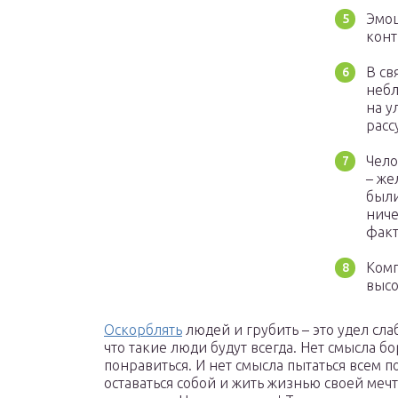
Эмоц
конт
В св
небл
на у
расс
Чело
– же
были
ниче
факт
Комп
высо
Оскорблять
людей и грубить – это удел сла
что такие люди будут всегда. Нет смысла б
понравиться. И нет смысла пытаться всем по
оставаться собой и жить жизнью своей меч