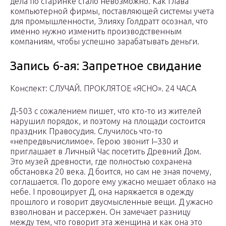
дела по старинке стало невозможно. Как глава
компьютерной фирмы, поставляющей системы учета
для промышленности, Элияху Голдратт осознал, что
именно нужно изменить производ­ственным
компаниям, чтобы успешно зарабатывать деньги.
Запись 6-ая: Запретное свидание
Конспект: СЛУЧАЙ. ПРОКЛЯТОЕ «ЯСНО». 24 ЧАСА
Д-503 с сожалением пишет, что кто-то из жителей
нарушил порядок, и поэтому на площади состоится
праздник Правосудия. Случилось что-то
«непредвычислимое». Герою звонит I–330 и
приглашает в Личный Час посетить Древний Дом.
Это музей древности, где полностью сохранена
обстановка 20 века. Д боится, но сам не зная почему,
соглашается. По дороге ему ужасно мешает облако на
небе. I провоцирует Д, она наряжается в одежду
прошлого и говорит двусмысленные вещи. Д ужасно
взволнован и рассержен. Он замечает разницу
между тем, что говорит эта женщина и как она это