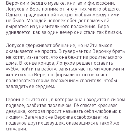
Верочки и бесед о музыке, книгах и философии,
Лопухов и Вера понимают, что у них много общего.
Однако традиционной «искры любви» между ними
не было. Молодой человек обещает помочь ей
вырваться из унизительного положения. Вера
удивляется, как за один вечер они стали так близки.
Лопухов сдерживает обещание, но найти выход
оказывается не просто. В гувернантки Верочку брать
не хотят, из-за того, что она бежит из родительского
дома. В конце концов, Лопухов решает оставить
учёбу, пойти на работу, заняться частными уроками и
жениться на Вере, но формально: он не хочет
пользоваться своим положением спасителя, чтобы
завладеть ее сердцем.
Героине снится сон, в котором она находится в сыром
подвале, разбитая параличом. Её спасает красивая
девушка, которая просит называть себя «любовью к
людям». Затем во сне Верочка освобождает из
подвалов других девушек, оказавшихся в такой же
ситуации.