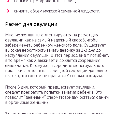
повысить pH-уровень влагалища;
снизить объем мужской семенной жидкости.
Расчет дня овуляции
Многие женщины ориентируются на расчет дня
овуляции как на самый надежный способ, чтобы
забеременеть ребенком женского пола. Существует
высокая вероятность зачать девочку за 2-3 дня до
наступления овуляции. В этот период вид Y погибнет,
в то время как X выживет и дождется созревания
яйцеклетки. К тому же, в середине менструального
цикла кислотность влагалищной секреции довольно
высока, что совсем не нравится Y-сперматозоидам.
После 3 дня, который предшествует овуляции,
следует прекратить попытки зачатия ребенка. Это
позволит “девичьим” сперматозоидам остаться одним
в организме женщины.
Эта методика работает только в том случае, когда вы