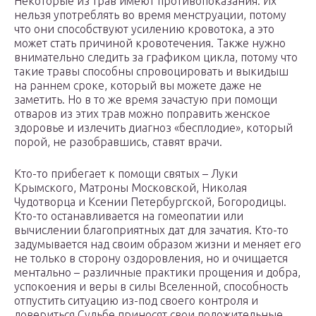
Некоторые из трав имеют противопоказания. Их
нельзя употреблять во время менструации, потому
что они способствуют усилению кровотока, а это
может стать причиной кровотечения. Также нужно
внимательно следить за графиком цикла, потому что
такие травы способны спровоцировать и выкидыш
на раннем сроке, который вы можете даже не
заметить. Но в то же время зачастую при помощи
отваров из этих трав можно поправить женское
здоровье и излечить диагноз «бесплодие», который
порой, не разобравшись, ставят врачи.
Кто-то прибегает к помощи святых – Луки
Крымского, Матроны Московской, Николая
Чудотворца и Ксении Петербургской, Богородицы.
Кто-то останавливается на гомеопатии или
вычислении благоприятных дат для зачатия. Кто-то
задумывается над своим образом жизни и меняет его
не только в сторону оздоровления, но и очищается
ментально – различные практики прощения и добра,
успокоения и веры в силы Вселенной, способность
отпустить ситуацию из-под своего контроля и
довериться Судьбе приносят свои положительные