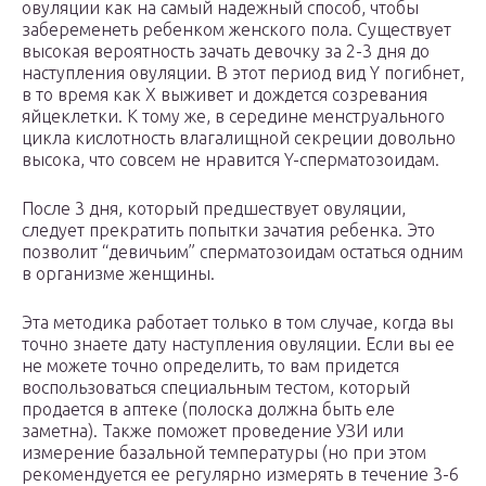
овуляции как на самый надежный способ, чтобы
забеременеть ребенком женского пола. Существует
высокая вероятность зачать девочку за 2-3 дня до
наступления овуляции. В этот период вид Y погибнет,
в то время как X выживет и дождется созревания
яйцеклетки. К тому же, в середине менструального
цикла кислотность влагалищной секреции довольно
высока, что совсем не нравится Y-сперматозоидам.
После 3 дня, который предшествует овуляции,
следует прекратить попытки зачатия ребенка. Это
позволит “девичьим” сперматозоидам остаться одним
в организме женщины.
Эта методика работает только в том случае, когда вы
точно знаете дату наступления овуляции. Если вы ее
не можете точно определить, то вам придется
воспользоваться специальным тестом, который
продается в аптеке (полоска должна быть еле
заметна). Также поможет проведение УЗИ или
измерение базальной температуры (но при этом
рекомендуется ее регулярно измерять в течение 3-6