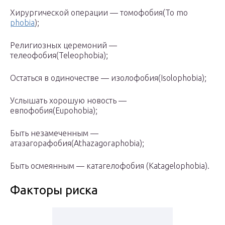
Хирургической операции — томофобия(То mo
phobia
);
Религиозных церемоний —
телеофобия(Teleophobia);
Остаться в одиночестве — изолофобия(Isolophobia);
Услышать хорошую новость —
евпофобия(Eupohobia);
Быть незамеченным —
атазагорафобия(Athazagoraphobia);
Быть осмеянным — катагелофобия (Katagelophobia).
Факторы риска