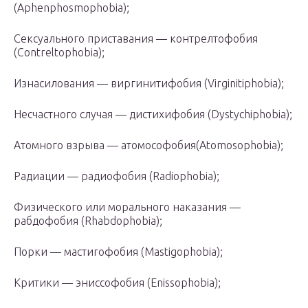
(Aphenphosmophobia);
Сексуального приставания — контрелтофобия
(Contreltophobia);
Изнасилования — виргинитифобия (Virginitiphobia);
Несчастного случая — дистихифобия (Dystychiphobia);
Атомного взрыва — атомософобия(Atomosophobia);
Радиации — радиофобия (Radiophobia);
Физического или морального наказания —
рабдофобия (Rhabdophobia);
Порки — мастигофобия (Mastigophobia);
Критики — эниссофобия (Enissophobia);