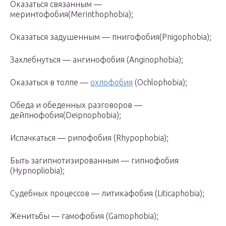
Оказаться связанным —
меринтофобия(Merinthophobia);
Оказаться задушенным — пнигофобия(Pnigophobia);
Захлебнуться — ангинофобия (Anginophobia);
Оказаться в толпе —
охлофобия
(Ochlophobia);
Обеда и обеденных разговоров —
дейпнофобия(Deipnophobia);
Испачкаться — рипофобия (Rhypophobia);
Быть загипнотизированным — гипнофобия
(Hypnopliobia);
Судебных процессов — литикафобия (Liticaphobia);
Женитьбы — гамофобия (Gamophobia);