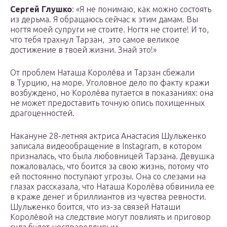
Сергей Глушко
: «Я не понимаю, как можно состоять
из дерьма. Я обращаюсь сейчас к этим дамам. Вы
ногтя моей супруги не стоите. Ногтя не стоите! И то,
что тебя трахнул Тарзан, это самое великое
достижение в твоей жизни. Знай это!»
От проблем Наташа Королёва и Тарзан сбежали
в Турцию, на море. Уголовное дело по факту кражи
возбуждено, но Королёва путается в показаниях: она
не может предоставить точную опись похищенных
драгоценностей.
Накануне 28-летняя актриса Анастасия Шульженко
записала видеообращение в Instagram, в котором
призналась, что была любовницей Тарзана. Девушка
пожаловалась, что боится за свою жизнь, потому что
ей постоянно поступают угрозы. Она со слезами на
глазах рассказала, что Наташа Королёва обвинила ее
в краже денег и бриллиантов из чувства ревности.
Шульженко боится, что из-за связей Наташи
Королёвой на следствие могут повлиять и приговор