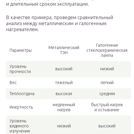
и длительным сроком эксплуатации.
В качестве примера, проведем сравнительный
анализ между металлическим и галогенным
нагревателем.
Галогенная
Металлический
Параметры
стеклокерамическая
ТЭН
лампа
Уровень
высокий
низкий
прочности
Вес
тяжёлый
лёгкий
Теплоотдача
высокая
средняя
медленный
быстрый нагрев
Инертность
нагрев
и остывание
Уровень
видимого
низкий
высокий
излучения