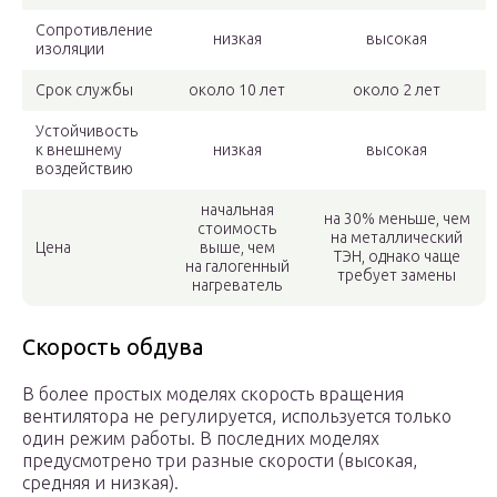
Сопротивление
низкая
высокая
изоляции
Срок службы
около 10 лет
около 2 лет
Устойчивость
к внешнему
низкая
высокая
воздействию
начальная
на 30% меньше, чем
стоимость
на металлический
Цена
выше, чем
ТЭН, однако чаще
на галогенный
требует замены
нагреватель
Скорость обдува
В более простых моделях скорость вращения
вентилятора не регулируется, используется только
один режим работы. В последних моделях
предусмотрено три разные скорости (высокая,
средняя и низкая).