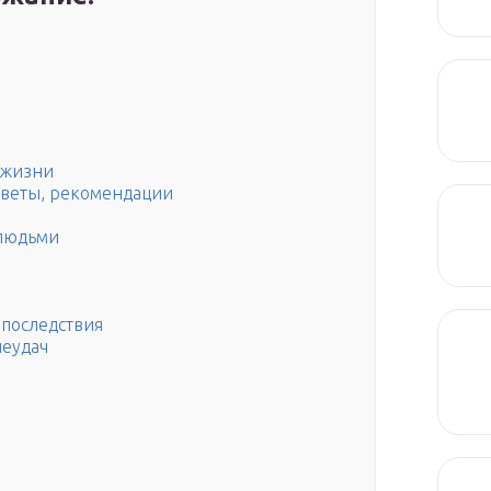
й жизни
советы, рекомендации
 людьми
последствия
неудач