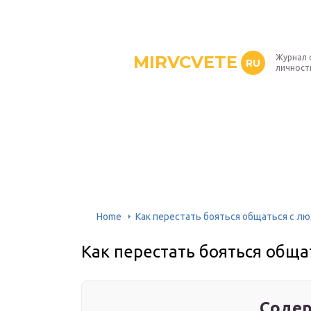
MIRVCVETE
Журнал 
RU
личност
Home
Как перестать бояться общаться с л
Как перестать бояться обща
Содер