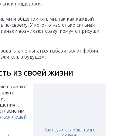
альной поддержки.
ными и общепринятыми, так как каждый
 по-своему. У кого-то настолько сильная
ризнаки возникают сразу, кому-то присущи
овать, а не пытаться избавиться от фобии,
ражитель в будущем.
сть из своей жизни
ые снижают
авлять
и,
ошения к
огласно им
яться людей
Как научиться общаться с
людьми