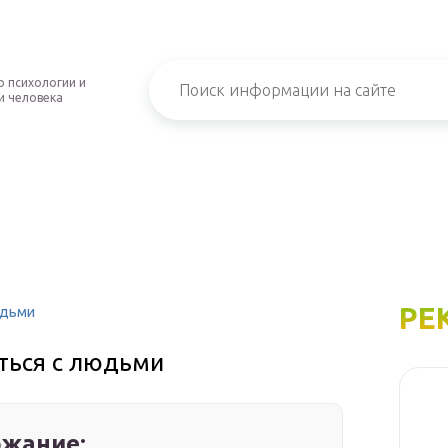
о психологии и
и человека
РЕ
юдьми
ться с людьми
жание: