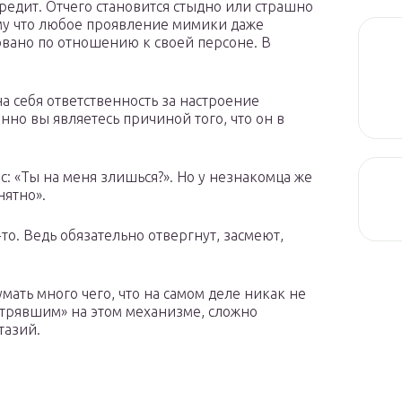
редит. Отчего становится стыдно или страшно
ому что любое проявление мимики даже
вано по отношению к своей персоне. В
а себя ответственность за настроение
енно вы являетесь причиной того, что он в
ос: «Ты на меня злишься?». Но у незнакомца же
нятно».
то. Ведь обязательно отвергнут, засмеют,
мать много чего, что на самом деле никак не
астрявшим» на этом механизме, сложно
тазий.