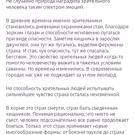
Не случайно природа наградила зрительного
человека таким спектром эмоций.
В древние времена именно зрительники
становились дневными охранниками стаи, благодаря
зорким глазам и способности мгновенно пугаться
при виде опасности. Заметив хищника в зарослях
джунглей, они тут же пугались, выделяя феромоны
страха. И стая, чуя опасность, тут же спасалась
бегством. Это свойство зрительных людей когда-то
помогло человечеству выжить в тяжелых условиях
саванны. Но времена изменились. В современных
городах нас уже не поджидает за углом леопард.
Но способность зрительных людей испытывать
сильнейшее чувство страха осталась неизменной.
В корне это страх смерти, страх быть съеденным
хищником. Понимая рационально, что никто не
съест, человек подсознательно все равно продолжает
бояться. Только этот страх принимает новые
многообразные формы: от боязни пауков до страха