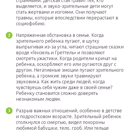
странными. Детская стая травит тех, кто
выделяется, и звуко-зрительные дети могут
стать жертвами и изгоями. Они получают
травмы, которые впоследствии перерастают в
социофобию.
Напряженная обстановка в семье. Когда
зрительного ребенка пугают, в шутку
выпрыгивая из-за угла, читают страшные сказки
вроде «Гензель и Греттель» и позволяют
смотреть ужастики. Когда родители кричат на
ребенка, оскорбляют его или ругаются друг с
другом. Негативные эмоции пугают зрительного
ребенка, а громкие звуки травмируют
звуковика. Как жить среди людей, когда
чувствуешь себя чужим даже в своей семье?
Ребенку становится сложно доверять
незнакомым людям.
Разрыв важных отношений, особенно в детстве
и подростковом возрасте. Зрительный ребенок
столкнулся со смертью, видел похороны
любимой бабушки, тело, гроб. Или тельце