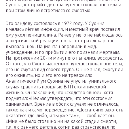
Суонна, который с детства путешествовал вне тела и
при этом лично встретился со смертью:
Это рандеву состоялось в 1972 году. У Суонна
имелась лёгкая инфекция, и местный врач поставил
ему укол пенициллина. Ранее у него не наблюдалось
аллергической реакции, но на этот раз лекарство
вызвало шок. Пациента направили в мед.
учреждение, и по прибытии его признали мертвым.
На протяжении 20-ти минут его пытались воскресить.
От того, что Суонн частенько путешествовал вне тела,
его не смутил вид своего трупа. Он не знал, смогут ли
его оживить, но и это его не тревожило.
Аналитический ум Суонна не упустил уникального
случая сравнить прошлые ВТП с клинической
жизнью. Он заключил, что «сходство явное», хотя
подметил: «Нельзя утверждать, что эти состояния
одинаковы». Зрение в обоих случаях не отличалось,
также как и само перемещение. «Достаточно захотеть
оказаться где-либо, и ты уже там», — сообщает он.
«Мне не было страшно ни на какой стадии смерти,
т.к. я с раннего детства, сотни раз странствовал по