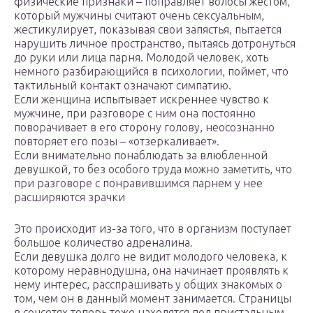
физические признаки – поправляет волосы жестом,
который мужчины считают очень сексуальным,
жестикулирует, показывая свои запястья, пытается
нарушить личное пространство, пытаясь дотронуться
до руки или лица парня. Молодой человек, хоть
немного разбирающийся в психологии, поймет, что
тактильный контакт означают симпатию.
Если женщина испытывает искреннее чувство к
мужчине, при разговоре с ним она постоянно
поворачивает в его сторону голову, неосознанно
повторяет его позы – «отзеркаливает».
Если внимательно понаблюдать за влюбленной
девушкой, то без особого труда можно заметить, что
при разговоре с понравившимся парнем у нее
расширяются зрачки
Это происходит из-за того, что в организм поступает
большое количество адреналина.
Если девушка долго не видит молодого человека, к
которому неравнодушна, она начинает проявлять к
нему интерес, расспрашивать у общих знакомых о
том, чем он в данный момент занимается. Страницы
в соцсетях теперь тоже находятся под пристальным