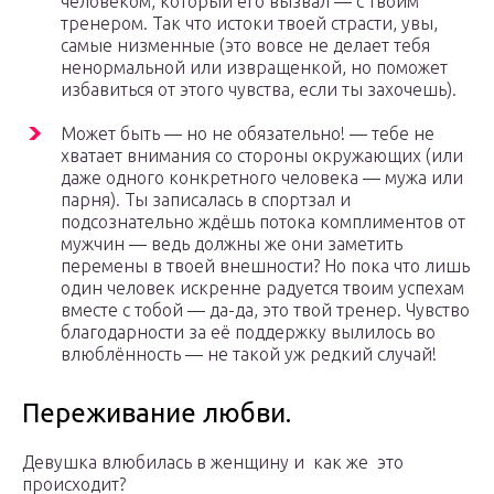
человеком, который его вызвал — с твоим
тренером. Так что истоки твоей страсти, увы,
самые низменные (это вовсе не делает тебя
ненормальной или извращенкой, но поможет
избавиться от этого чувства, если ты захочешь).
Может быть — но не обязательно! — тебе не
хватает внимания со стороны окружающих (или
даже одного конкретного человека — мужа или
парня). Ты записалась в спортзал и
подсознательно ждёшь потока комплиментов от
мужчин — ведь должны же они заметить
перемены в твоей внешности? Но пока что лишь
один человек искренне радуется твоим успехам
вместе с тобой — да-да, это твой тренер. Чувство
благодарности за её поддержку вылилось во
влюблённость — не такой уж редкий случай!
Переживание любви.
Девушка влюбилась в женщину и как же это
происходит?