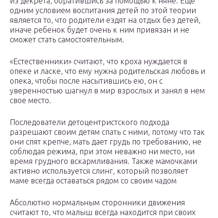
из декрета, обратившись за помощью к няне. Еще
одним условием воспитания детей по этой теории
является то, что родители ездят на отдых без детей,
иначе ребенок будет очень к ним привязан и не
сможет стать самостоятельным.
«Естественники» считают, что кроха нуждается в
опеке и ласке, что ему нужна родительская любовь и
опека, чтобы после насытившись ею, он с
уверенностью шагнул в мир взрослых и занял в нем
свое место.
Последователи детоцентристского подхода
разрешают своим детям спать с ними, потому что так
они спят крепче, мать дает грудь по требованию, не
соблюдая режима, при этом неважно ни место, ни
время грудного вскармливания. Также мамочками
активно используется слинг, который позволяет
маме всегда оставаться рядом со своим чадом
Абсолютно нормальным сторонники движения
считают то, что малыш всегда находится при своих