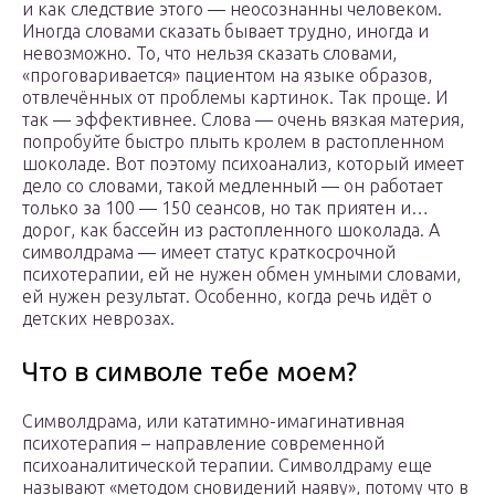
и как следствие этого — неосознанны человеком.
Иногда словами сказать бывает трудно, иногда и
невозможно. То, что нельзя сказать словами,
«проговаривается» пациентом на языке образов,
отвлечённых от проблемы картинок. Так проще. И
так — эффективнее. Слова — очень вязкая материя,
попробуйте быстро плыть кролем в растопленном
шоколаде. Вот поэтому психоанализ, который имеет
дело со словами, такой медленный — он работает
только за 100 — 150 сеансов, но так приятен и…
дорог, как бассейн из растопленного шоколада. А
символдрама — имеет статус краткосрочной
психотерапии, ей не нужен обмен умными словами,
ей нужен результат. Особенно, когда речь идёт о
детских неврозах.
Что в символе тебе моем?
Символдрама, или кататимно-имагинативная
психотерапия – направление современной
психоаналитической терапии. Символдраму еще
называют «методом сновидений наяву», потому что в