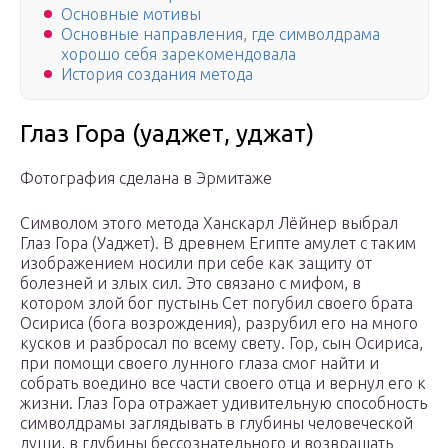
Основные мотивы
Основные направления, где символдрама
хорошо себя зарекомендовала
История создания метода
Глаз Гора (уаджет, уджат)
Фотография сделана в Эрмитаже
Символом этого метода Ханскарл Лёйнер выбрал
Глаз Гора (Уаджет). В древнем Египте амулет с таким
изображением носили при себе как защиту от
болезней и злых сил. Это связано с мифом, в
котором злой бог пустынь Сет погубил своего брата
Осириса (бога возрождения), разрубил его на много
кусков и разбросал по всему свету. Гор, сын Осириса,
при помощи своего лунного глаза смог найти и
собрать воедино все части своего отца и вернул его к
жизни. Глаз Гора отражает удивительную способность
символдрамы заглядывать в глубины человеческой
души, в глубины бессознательного и возвращать