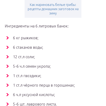
Как мариновать белые грибы:
рецепты домашних заготовок на
зиму
Ингредиенты на 6 литровых банок:
6 кг рыжиков;
6 стаканов воды;
12 ст.л соли;
5-6 ч.л семян укропа;
1 ст.л гвоздики;
1 ст.л чёрного перца в горошинах;
6 ч.л уксусной кислоты;
5-6 шт. лаврового листа.