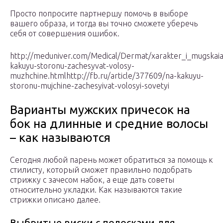
Просто попросите партнершу помочь в выборе
вашего образа, и тогда вы точно сможете уберечь
себя от совершения ошибок.
http://meduniver.com/Medical/Dermat/xarakter_i_mugskaia_
kakuyu-storonu-zachesyvat-volosy-
muzhchine.htmlhttp://fb.ru/article/377609/na-kakuyu-
storonu-mujchine-zachesyivat-volosyi-sovetyi
Варианты мужских причесок на
бок на длинные и средние волосы
– как называются
Сегодня любой парень может обратиться за помощь к
стилисту, который сможет правильно подобрать
стрижку с зачесом набок, а еще дать советы
относительно укладки. Как называются такие
стрижки описано далее.
Выбритые виски с полосками для