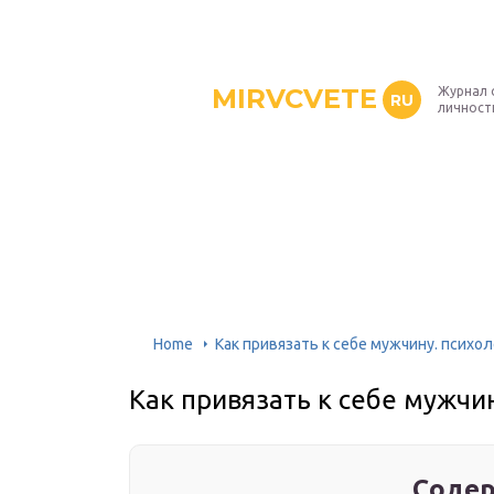
MIRVCVETE
Журнал 
RU
личност
Home
Как привязать к себе мужчину. психол
Как привязать к себе мужчин
Содер