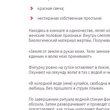
красная свеча;
нестираная собственная простыня.
Находясь в комнате в одиночестве, лепят 
женские половые признаки. Внутрь слеп
биологический материал жертвы. Получив
«Земля от земли в руках моих. Тело земное 
единым и волю мою принимают».
Фигурку ровно на сутки оставляют в покое
Окунают на секунду вольт в таз с водой и 
«В холодной воде (имя) купайся, свободна же
любишь, без прошлого в струях плыви».
По завершении ритуала водной стихии фиг
обсохла. Затем разворачивают и проводят 
представляют, как огонь наполняет фигурку