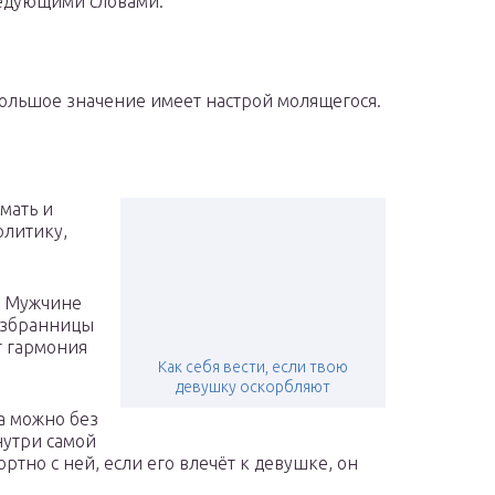
ледующими словами:
Большое значение имеет настрой молящегося.
мать и
олитику,
я. Мужчине
избранницы
ят гармония
Как себя вести, если твою
девушку оскорбляют
а можно без
нутри самой
тно с ней, если его влечёт к девушке, он