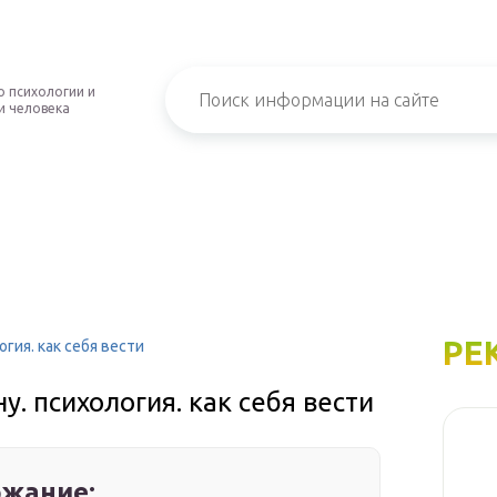
о психологии и
и человека
РЕ
огия. как себя вести
у. психология. как себя вести
жание: