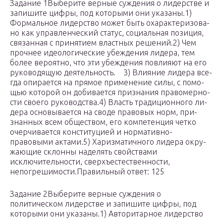
Задание 1Выберите вер­ные суж­де­ния о ли­дер­стве и
за­пи­ши­те цифры, под ко­то­ры­ми они указаны.1)
Формальное ли­дер­ство может быть оха­рак­те­ри­зо­ва­
но как управ­лен­че­ский статус, со­ци­аль­ная позиция,
свя­зан­ная с при­ня­ти­ем власт­ных решений.2) Чем
проч­нее идео­ло­ги­че­ские убеж­де­ния лидера, тем
более вероятно, что эти убеж­де­ния по­вли­я­ют на его
ру­ко­во­дя­щую деятельность. 3) Влияние ли­де­ра все­
гда опи­ра­ет­ся на пря­мое при­ме­не­ние силы, с по­мо­
щью ко­то­рой он до­би­ва­ет­ся при­зна­ния пра­во­мер­но­
сти сво­е­го руководства.4) Власть тра­ди­ци­он­но­го ли­
де­ра ос­но­вы­ва­ет­ся на своде пра­во­вых норм, при­
знан­ных всем обществом, его ком­пе­тен­ция четко
очер­чи­ва­ет­ся кон­сти­ту­ци­ей и нормативно-
правовыми актами.5) Харизматичного ли­де­ра окру­
жа­ю­щие склон­ны на­де­лять свой­ства­ми
исключительности, сверхъестественности,
непогрешимости.Правильный ответ: 125
Задание 2Выберите верные суждения о
политическом лидерстве и запишите цифры, под
которыми они указаны.1) Авторитарное лидерство