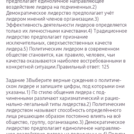
предполагает единоличное направляющее
воздействие лидера на подчиненных.2)
Демократическое лидерство предполагает учёт
лидером мнений членов организации.3)
Эффективность деятельности лидеров определяется
только их личностными качествами.4) Традиционное
лидерство предполагает признание
исключительных, сверхъестественных качеств
лидера.5) Политическим лидером в современном
обществе становится, как правило, человек, чьи
качества оказываются наиболее востребованными в
конкретной ситуации.Правильный ответ: 125
Задание 3Вы­бе­ри­те вер­ные суж­де­ния о по­ли­ти­че­
ском ли­де­ре и за­пи­ши­те цифры, под ко­то­ры­ми они
ука­за­ны.1) По стилю об­ще­ния ли­де­ра с под­
чиненными раз­ли­ча­ют ха­риз­ма­ти­че­ский и ра­ци­о­
наль­но-ле­галь­ный типы ли­дер­ства.2) По­ли­ти­че­ским
ли­дер­ством на­зы­ва­ют спо­соб­ность опре­делённого
лица ре­ша­ю­щим об­ра­зом по­сто­ян­но вли­ять на всё
об­ще­ство, груп­пу, ор­га­ни­за­цию.3) Де­мо­кра­ти­че­ское
ли­дер­ство пред­по­ла­га­ет еди­но­лич­ное на­прав­ля­ю­