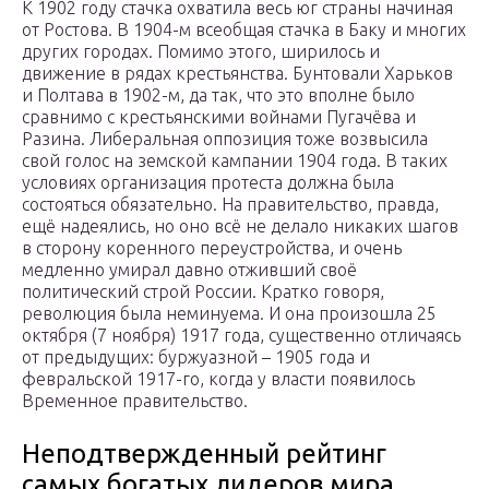
К 1902 году стачка охватила весь юг страны начиная
от Ростова. В 1904-м всеобщая стачка в Баку и многих
других городах. Помимо этого, ширилось и
движение в рядах крестьянства. Бунтовали Харьков
и Полтава в 1902-м, да так, что это вполне было
сравнимо с крестьянскими войнами Пугачёва и
Разина. Либеральная оппозиция тоже возвысила
свой голос на земской кампании 1904 года. В таких
условиях организация протеста должна была
состояться обязательно. На правительство, правда,
ещё надеялись, но оно всё не делало никаких шагов
в сторону коренного переустройства, и очень
медленно умирал давно отживший своё
политический строй России. Кратко говоря,
революция была неминуема. И она произошла 25
октября (7 ноября) 1917 года, существенно отличаясь
от предыдущих: буржуазной – 1905 года и
февральской 1917-го, когда у власти появилось
Временное правительство.
Неподтвержденный рейтинг
самых богатых лидеров мира