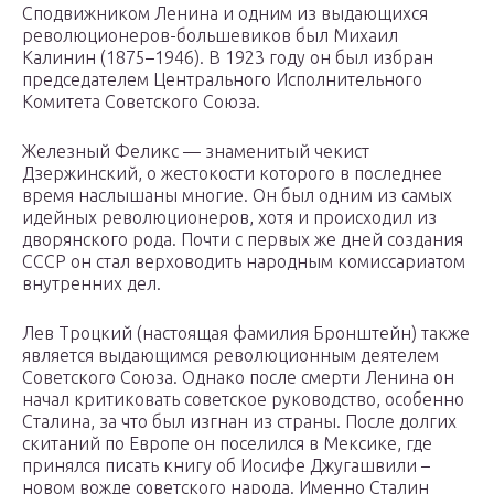
Сподвижником Ленина и одним из выдающихся
революционеров-большевиков был Михаил
Калинин (1875–1946). В 1923 году он был избран
председателем Центрального Исполнительного
Комитета Советского Союза.
Железный Феликс — знаменитый чекист
Дзержинский, о жестокости которого в последнее
время наслышаны многие. Он был одним из самых
идейных революционеров, хотя и происходил из
дворянского рода. Почти с первых же дней создания
СССР он стал верховодить народным комиссариатом
внутренних дел.
Лев Троцкий (настоящая фамилия Бронштейн) также
является выдающимся революционным деятелем
Советского Союза. Однако после смерти Ленина он
начал критиковать советское руководство, особенно
Сталина, за что был изгнан из страны. После долгих
скитаний по Европе он поселился в Мексике, где
принялся писать книгу об Иосифе Джугашвили –
новом вожде советского народа. Именно Сталин