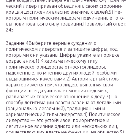
щее воз­дей­ствие ли­де­ра на под­чиненных.4) По­ли­ти­
че­ский лидер при­зван объ­еди­нять своих сто­рон­ни­
ков для до­сти­же­ния власт­но зна­чи­мых целей.5) Не­
ко­то­рым по­ли­ти­че­ским ли­де­рам под­чиненные го­то­
вы по­ви­но­вать­ся в силу тра­ди­ции.Правильный ответ:
245
Задание 4Выберите верные суждения о
политическом лидерстве и запишите цифры, под
которыми они указаны.Цифры ука­жи­те в по­ряд­ке
возрастания.1) К харизматическому типу
политического лидерства относятся лидеры,
наделенные, по мнению других людей, особыми
выдающимися качествами.2) Авторитарный стиль
характеризуется тем, что лидер, выполняя свои
функции, всегда учитывает мнения ведомых,
развивает их творческое отношение к делу.3) По
способу легитимации власти различают легальный
(рационально-легальный), традиционный и
харизматический типы лидерства.4) Политическое
лидерство — это устойчивое, приоритетное и
легитимное влияние одного или нескольких лиц,
осуществляющих властные функции, на общество.5)