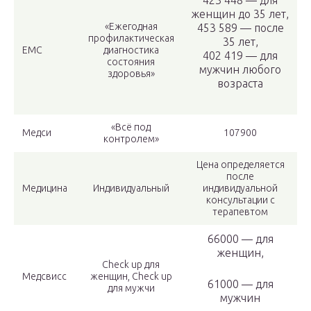
423 448 — для
женщин до 35 лет,
«Ежегодная
453 589 — после
профилактическая
35 лет,
EMC
диагностика
402 419 — для
состояния
мужчин любого
здоровья»
возраста
«Всё под
Медси
107900
контролем»
Цена определяется
после
Медицина
Индивидуальный
индивидуальной
консультации с
терапевтом
66000 — для
женщин,
Сheck up для
Медсвисс
женщин, Сheck up
61000 — для
для мужчи
мужчин