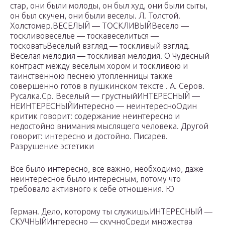
стар, они были молоды, он был худ, они были сыты,
он был скучен, они были веселы. Л. Толстой.
Холстомер.ВЕСЕЛЫЙ — ТОСКЛИВЫЙВесело —
тоскливовеселье — тоскавеселиться —
тосковатьВеселый взгляд — тоскливый взгляд.
Веселая мелодия — тоскливая мелодия. Ο Чудесный
контраст между веселым хором и тоскливою и
таинственною песнею утопленницы также
совершенно готов в пушкинском тексте . А. Серов.
Русалка.Ср. Веселый — грустныйИНТЕРЕСНЫЙ —
НЕИНТЕРЕСНЫЙИнтересно — неинтересноОдин
критик говорит: содержание неинтересно и
недостойно внимания мыслящего человека. Другой
говорит: интересно и достойно. Писарев.
Разрушение эстетики
Все было интересно, все важно, необходимо, даже
неинтересное было интересным, потому что
требовало активного к себе отношения. Ю
Герман. Дело, которому ты служишь.ИНТЕРЕСНЫЙ —
СКУЧНЫЙИнтересно — скучноСреди множества