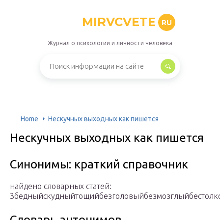
MIRVCVETE
RU
Журнал о психологии и личности человека
Home
Нескучных выходных как пишется
Нескучных выходных как пишется
Синонимы: краткий справочник
найдено словарных статей:
3бедныйскудныйтощийбезголовыйбезмозглыйбестолк
Словарь антонимов