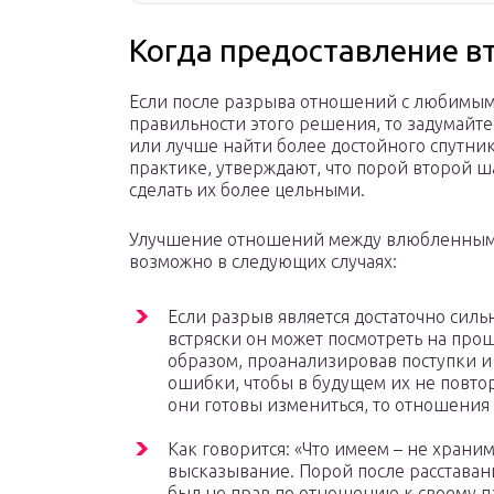
Когда предоставление в
Если после разрыва отношений с любимым
правильности этого решения, то задумайте
или лучше найти более достойного спутник
практике, утверждают, что порой второй 
сделать их более цельными.
Улучшение отношений между влюбленными
возможно в следующих случаях:
Если разрыв является достаточно сильн
встряски он может посмотреть на про
образом, проанализировав поступки и 
ошибки, чтобы в будущем их не повтор
они готовы измениться, то отношения
Как говорится: «Что имеем – не храни
высказывание. Порой после расставан
был не прав по отношению к своему п