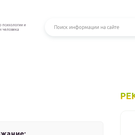
о психологии и
и человека
РЕ
жание: