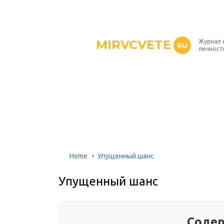
MIRVCVETE
Журнал 
RU
личност
Home
Упущенный шанс
Упущенный шанс
Содер