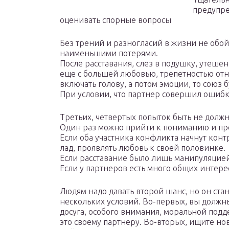
предупре
оценивать спорные вопросы
Без трений и разногласий в жизни не обой
наименьшими потерями.
После расставания, слез в подушку, утеше
еще с большей любовью, трепетностью отно
включать голову, а потом эмоции, то союз б
При условии, что партнер совершил ошибк
Третьих, четвертых попыток быть не долж
Один раз можно прийти к пониманию и п
Если оба участника конфликта начнут конт
лад, проявлять любовь к своей половинке.
Если расставание было лишь манипуляцие
Если у партнеров есть много общих интере
Людям надо давать второй шанс, но он ст
нескольких условий. Во-первых, вы должны
досуга, особого внимания, моральной подд
это своему партнеру. Во-вторых, ищите но