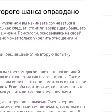
торого шанса оправдано
 мужчиной вы начинаете сомневаться в
сь как следует, стоит ли возвращать бывшего
а жизни. Психологи, основываясь на своей
шанс может только укрепить отношения и
, решившимися на вторую попытку,
ым стрессом для человека, то после такой
шлые отношения как бы со стороны. Таким
слова обоих партнеров, можно осознать свои
ять. Если оба партнера четко понимают, что
 могут стать по-настоящему прочными.
м, а потерявши – плачем». Очень верное
ия человек начинает понимать, насколько он
артнеру, как мало уделял ему внимания. В