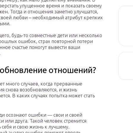
верстать упущенное время и показать своему
жен. Тогда и отношения заметно улучшатся,
 своей любви – необходимый атрибут крепких
ыми.
его, будь-то совместные дети или несколько
прошлых ошибок, страх повторной потери
енное счастье помогут вывести ваши
.
озобновление отношений?
ет много случаев, когда прерванные
я снова возобновляются, и жизнь
ется. В каких случаях попытка может стать
ди осознают ошибки — свои и своей
и или друга. Такой человек стремится
 себя и свою жизнь к лучшему.
ый анализ ошибок поможет впредь