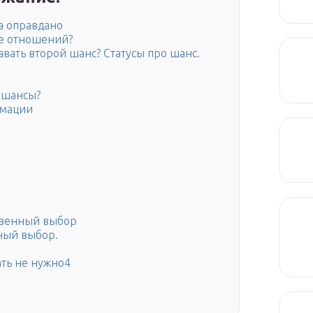
а оправдано
ие отношений?
авать второй шанс? Статусы про шанс.
 шансы?
рмации
твенный выбор
ный выбор.
ть не нужно4