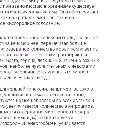
мени идет на минуты и секунды. В связи с
сткой зависимостью в организме существует
нтигипоксическая система. Она обеспечивает
как на кратковременное, так и на
ое кислородное голодание.
кратковременной гипоксии сердце начинает
ся чаще и мощнее, перекачивая больше
и; резервное количество крови поступает из
яного «депо» – селезенки; расширяются
ды мозга, сердца, легких — жизненно важных
нов, наиболее чувствительных к недостатку
орода; увеличивается уровень гормонов
 надпочечников и т.д.
длительной гипоксии, например, высоко в
х, увеличивается масса легочной ткани,
зуются новые капилляры во всех органах и
ях, увеличивается количество эритроцитов,
шается содержание миоглобина (резерв
орода в мышцах), активизируется
ислородный энергообмен, усиливается