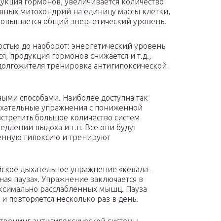
укция гормонов, увеличивается количество
вных митохондрий на единицу массы клетки,
 повышается общий энергетический уровень.
ностью до наоборот: энергетический уровень
, продукция гормонов снижается и т.д.,
 долгожителя тренировка антигипоксической
ными способами. Наиболее доступна так
ыхательные упражнения с пониженной
встретить большое количество систем
едлении выдоха и т.п. Все они будут
енную гипоксию и тренируют
йское дыхательное упражнение «кевала-
ная пауза». Упражнение заключается в
ксимально расслабленных мышц. Пауза
 и повторяется несколько раз в день.