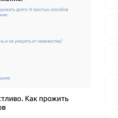
прожить долго: 8 простых способов
ание
ь и не умереть от невежества?
к
дание
стливо. Как прожить
ов