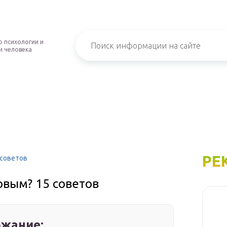
о психологии и
и человека
РЕ
 советов
овым? 15 советов
жание: