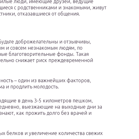
ожилые люди, имеющие друзей, ведущие
иеся с родственниками и знакомыми, живут
рстники, отказавшиеся от общения.
? Будьте доброжелательны и отзывчивы,
ым и совсем незнакомым людям, по
ные благотворительные фонды. Такая
ительно снижает риск преждевременной
вность – один из важнейших факторов,
а и продлить молодость.
одящие в день 3-5 километров пешком,
жедневно, выезжающие на выходные дни за
знают, как прожить долго без врачей и
ых белков и увеличение количества свежих