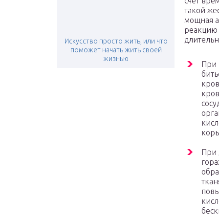
счет вре
такой же
мощная а
реакцию 
длительн
Искусство просто жить, или что
поможет начать жить своей
жизнью
При 
бить
кров
кров
сосу
орга
кисл
коры
При 
гора
обра
ткан
повы
кисл
беск