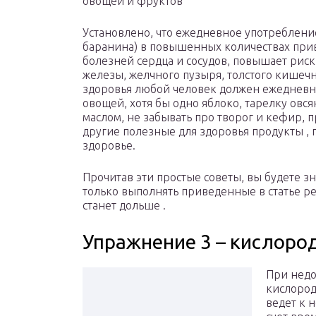
овощей и фруктов
Установлено, что ежедневное употребление
баранина) в повышенных количествах прив
болезней сердца и сосудов, повышает рис
железы, желчного пузыря, толстого кишеч
здоровья любой человек должен ежедневно
овощей, хотя бы одно яблоко, тарелку овс
маслом, не забывать про творог и кефир, 
другие полезные для здоровья продукты ,
здоровье.
Прочитав эти простые советы, вы будете зн
только выполнять приведенные в статье р
станет дольше .
Упражнение 3 – кислоро
При недо
кислород
ведет к 