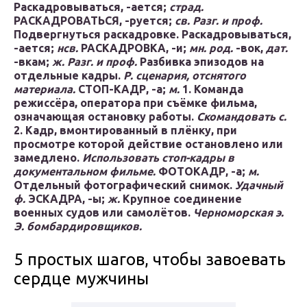
Раскадровываться,
-ается;
страд.
РАСКАДРОВАТЬСЯ,
-руется;
св.
Разг. и проф.
Подвергнуться раскадровке.
Раскадровываться,
-ается;
нсв.
РАСКАДРОВКА,
-и;
мн. род.
-вок,
дат.
-вкам;
ж.
Разг. и проф.
Разбивка эпизодов на
отдельные кадры.
Р. сценария, отснятого
материала.
СТОП-КАДР,
-а;
м.
1.
Команда
режиссёра, оператора при съёмке фильма,
означающая остановку работы.
Скомандовать с.
2.
Кадр, вмонтированный в плёнку, при
просмотре которой действие остановлено или
замедлено.
Использовать стоп-кадры в
документальном фильме.
ФОТОКАДР,
-а;
м.
Отдельный фотографический снимок.
Удачный
ф.
ЭСКАДРА,
-ы;
ж.
Крупное соединение
военных судов или самолётов.
Черноморская э.
Э. бомбардировщиков.
5 простых шагов, чтобы завоевать
сердце мужчины