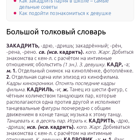
Как закадрить парня в школе – самые
дельные советы
Как подойти познакомиться к девушке
Большой толковый словарь
ЗАКАДРИТЬ,
-дрю, -дришь; закадрённый; -рён,
-рена, -рено.
св.
(нсв.
кадрить).
кого.
Жарг.
Добиться
знакомства с кем-л. с расчётом на интимные
отношения; обольстить
(1 зн.).
З. девушку.
КАДР,
-а;
м.
1.
Отдельный снимок на киноплёнке, фотоплёнке.
2.
Отдельная сцена или эпизод из кинофильма.
Кадры кинохроники.
Отснять последние кадры
фильма.
КАДРИЛЬ,
-и;
ж.
Танец из шести фигур, с
чётным количеством танцующих пар, которые
располагаются одна против другой и исполняют
танцевальные фигуры поочередно с общим
движением в конце танца; музыка к этому танцу.
Танцевать к. в десять пар.
Играть к.
КАДРИТЬ,
-дрю,
-дришь;
нсв.
(нсв.
кадрить).
кого.
Жарг.
Добиваться
знакомства с кем-л. с расчётом на интимные
отношения.
К. девушку.
КАДРОВИК,
-а;
м.
1.
Разг.