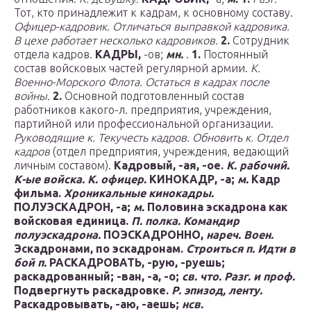
Тот, кто принадлежит к кадрам, к основному составу.
Офицер-кадровик.
Отличаться выправкой кадровика.
В цехе работает несколько кадровиков.
2.
Сотрудник
отдела кадров.
КАДРЫ,
-ов;
мн.
.
1.
Постоянный
состав войсковых частей регулярной армии.
К.
Военно-Морского Флота.
Остаться в кадрах после
войны.
2.
Основной подготовленный состав
работников какого-л. предприятия, учреждения,
партийной или профессиональной организации.
Руководящие к.
Текучесть кадров.
Обновить к.
Отдел
кадров
(отдел предприятия, учреждения, ведающий
личным составом).
Кадровый,
-ая, -ое.
К. рабочий.
К-ые войска.
К. офицер.
КИНОКАДР,
-а;
м.
Кадр
фильма.
Хроникальные кинокадры.
ПОЛУЭСКАДРОН,
-а;
м.
Половина эскадрона как
войсковая единица.
П. полка.
Командир
полуэскадрона.
ПОЭСКАДРОННО,
нареч.
Воен.
Эскадронами, по эскадронам.
Строиться п.
Идти в
бой п.
РАСКАДРОВАТЬ,
-рую, -руешь;
раскадрованный; -ван, -а, -о;
св.
что.
Разг. и проф.
Подвергнуть раскадровке.
Р. эпизод, ленту.
Раскадровывать,
-аю, -аешь;
нсв.